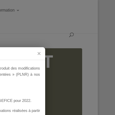
formation
IGEANT
troduit des modifications
ementées » (PLNR) à nos
AGEFICE pour 2022.
tions réalisées à partir