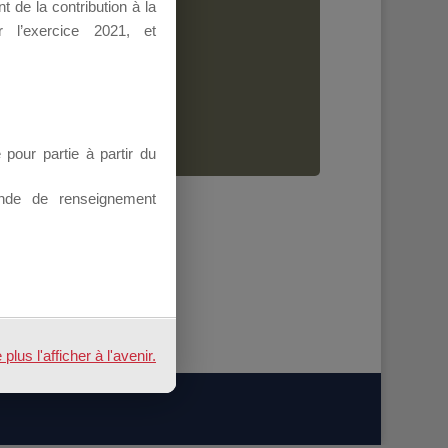
 de la contribution à la
Dirigeant.
 l’exercice 2021, et
ion.
our partie à partir du
nde de renseignement
us l'afficher à l'avenir.