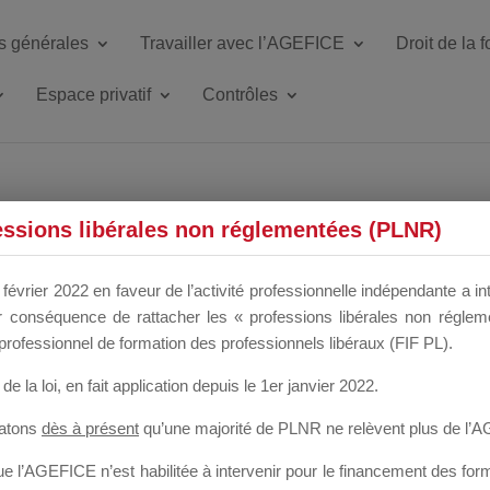
s générales
Travailler avec l’AGEFICE
Droit de la 
Espace privatif
Contrôles
ETTE DU DIR
essions libérales non réglementées (PLNR)
février 2022 en faveur de l’activité professionnelle indépendante a in
our conséquence de rattacher les « professions libérales non régl
 a un mois
professionnel de formation des professionnels libéraux (FIF PL).
de la loi
, en fait application depuis le 1er janvier 2022.
tatons
dès à présent
qu’une majorité de PLNR ne relèvent plus de l’
 l’AGEFICE n’est habilitée à intervenir pour le financement des forma