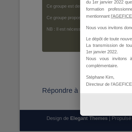
du 1er janvier 2022 que
Ce groupe est destiné aux Organismes de For
formation professio
mentionnant
l’AGEFICE
Ce groupe propose un forum dédié au support
Nous vous invitons donc 
NB : Il est nécessaire d’être
inscrit(e)
pour p
Le dépôt de toute nouv
La transmission de to
1er janvier 2022.
Nous vous invitons 
complémentaire.
Stéphane Kirn,
Directeur de l’AGEFICE
Répondre à : Modification des 
Design de
Elegant Themes
| Propulsé