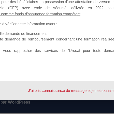
 pour des bénéficiaires en possession d’une attestation de versement
mation qui souhaitent répondre à l’Appel à Propositions Mallette du 
nnelle (CFP) avec code de sécurité, délivrée en 2022 pour
 comme fonds d’assurance formation compétent
.
 sur lequel il est possible de laisser un message ou poser une quest
à vérifier cette information avant :
ouvoir rejoindre ce groupe
elle demande de financement,
ute demande de remboursement concernant une formation réalisée p
à vous rapprocher des services de l’Urssaf pour toute dema
Accueil
Forum
informations d'identification
J'ai pris connaissance du message et je ne souhaite pl
 par
WordPress