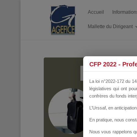
Accueil
Information
Mallette du Dirigeant
MALL
CFP 2022 - Prof
La loi n°2022-172 du 14 
législatives qui ont p
Groupe Public
il y
confrères du fonds inter
L’Urssaf,
en anticipation 
En pratique, nous cons
Nous vous rappelons que