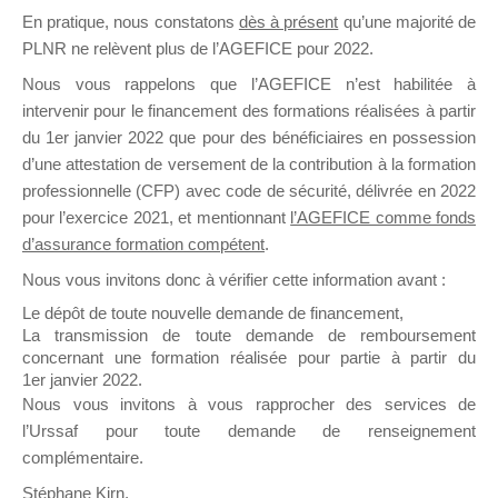
En pratique, nous constatons
dès à présent
qu’une majorité de
il y a un mois
PLNR ne relèvent plus de l’AGEFICE pour 2022.
Nous vous rappelons que l’AGEFICE n’est habilitée à
intervenir pour le financement des formations réalisées à partir
du 1er janvier 2022 que pour des bénéficiaires en possession
d’une attestation de versement de la contribution à la formation
Ce groupe est destiné aux Organismes de
professionnelle (CFP) avec code de sécurité, délivrée en 2022
Formation qui souhaitent répondre à l’Appel à
pour l’exercice 2021, et mentionnant
l’AGEFICE comme fonds
Propositions Mallette du Dirigeant.
d’assurance formation compétent
.
Nous vous invitons donc à vérifier cette information avant :
Ce groupe propose un forum dédié au support
sur lequel il est possible de laisser un message
Le dépôt de toute nouvelle demande de financement,
ou poser une question.
La transmission de toute demande de remboursement
concernant une formation réalisée pour partie à partir du
NB : Il est nécessaire d’être
inscrit(e)
pour
1er janvier 2022.
pouvoir rejoindre ce groupe
Nous vous invitons à vous rapprocher des services de
l’Urssaf pour toute demande de renseignement
complémentaire.
Stéphane Kirn,