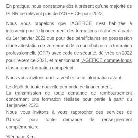
En pratique, nous constatons
dès à présent
qu’une majorité de
il y a un mois
PLNR ne relèvent plus de l’AGEFICE pour 2022.
Nous vous rappelons que l’AGEFICE n’est habilitée à
intervenir pour le financement des formations réalisées à partir
du 1er janvier 2022 que pour des bénéficiaires en possession
d’une attestation de versement de la contribution à la formation
Ce groupe est destiné aux Organismes de
professionnelle (CFP) avec code de sécurité, délivrée en 2022
Formation qui souhaitent répondre à l’Appel à
pour l’exercice 2021, et mentionnant
l’AGEFICE comme fonds
Propositions Mallette du Dirigeant.
d’assurance formation compétent
.
Nous vous invitons donc à vérifier cette information avant :
Ce groupe propose un forum dédié au support
sur lequel il est possible de laisser un message
Le dépôt de toute nouvelle demande de financement,
ou poser une question.
La transmission de toute demande de remboursement
concernant une formation réalisée pour partie à partir du
NB : Il est nécessaire d’être
inscrit(e)
pour
1er janvier 2022.
pouvoir rejoindre ce groupe
Nous vous invitons à vous rapprocher des services de
l’Urssaf pour toute demande de renseignement
complémentaire.
Stéphane Kirn,