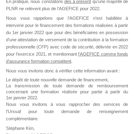
En pratique, nous constatons
dès à présent
qu’une majorité de
il y a un mois
PLNR ne relèvent plus de l’AGEFICE pour 2022.
Nous vous rappelons que l’AGEFICE n’est habilitée à
intervenir pour le financement des formations réalisées à partir
du 1er janvier 2022 que pour des bénéficiaires en possession
d’une attestation de versement de la contribution à la formation
professionnelle (CFP) avec code de sécurité, délivrée en 2022
Ce groupe est destiné aux Organismes de
pour l’exercice 2021, et mentionnant
l’AGEFICE comme fonds
Formation qui souhaitent répondre à l’Appel à
d’assurance formation compétent
.
Propositions Mallette du Dirigeant.
Nous vous invitons donc à vérifier cette information avant :
Ce groupe propose un forum dédié au support
Le dépôt de toute nouvelle demande de financement,
sur lequel il est possible de laisser un message
La transmission de toute demande de remboursement
ou poser une question.
concernant une formation réalisée pour partie à partir du
1er janvier 2022.
NB : Il est nécessaire d’être
inscrit(e)
pour
Nous vous invitons à vous rapprocher des services de
pouvoir rejoindre ce groupe
l’Urssaf pour toute demande de renseignement
complémentaire.
Stéphane Kirn,