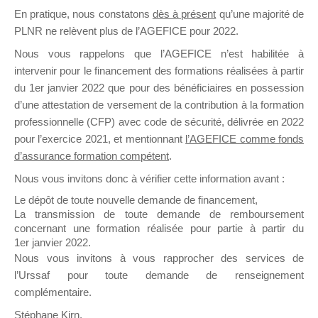
En pratique, nous constatons
dès à présent
qu’une majorité de
il y a un mois
PLNR ne relèvent plus de l’AGEFICE pour 2022.
Nous vous rappelons que l’AGEFICE n’est habilitée à
intervenir pour le financement des formations réalisées à partir
du 1er janvier 2022 que pour des bénéficiaires en possession
d’une attestation de versement de la contribution à la formation
Ce groupe est destiné aux Organismes de
professionnelle (CFP) avec code de sécurité, délivrée en 2022
Formation qui souhaitent répondre à l’Appel à
pour l’exercice 2021, et mentionnant
l’AGEFICE comme fonds
Propositions Mallette du Dirigeant.
d’assurance formation compétent
.
Nous vous invitons donc à vérifier cette information avant :
Ce groupe propose un forum dédié au support
sur lequel il est possible de laisser un message
Le dépôt de toute nouvelle demande de financement,
ou poser une question.
La transmission de toute demande de remboursement
concernant une formation réalisée pour partie à partir du
NB : Il est nécessaire d’être
inscrit(e)
pour
1er janvier 2022.
pouvoir rejoindre ce groupe
Nous vous invitons à vous rapprocher des services de
l’Urssaf pour toute demande de renseignement
complémentaire.
Stéphane Kirn,