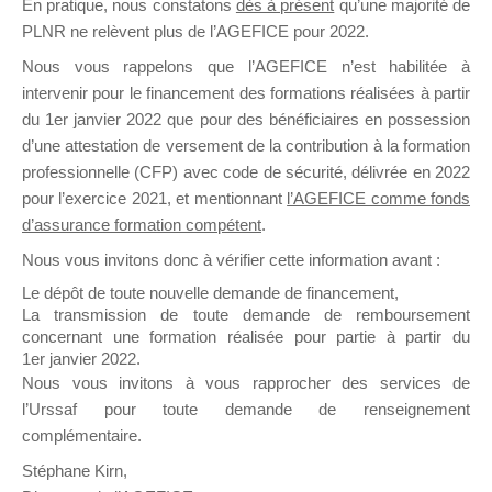
En pratique, nous constatons
dès à présent
qu’une majorité de
il y a un mois
PLNR ne relèvent plus de l’AGEFICE pour 2022.
Nous vous rappelons que l’AGEFICE n’est habilitée à
intervenir pour le financement des formations réalisées à partir
du 1er janvier 2022 que pour des bénéficiaires en possession
d’une attestation de versement de la contribution à la formation
professionnelle (CFP) avec code de sécurité, délivrée en 2022
Ce groupe est destiné aux Organismes de
pour l’exercice 2021, et mentionnant
l’AGEFICE comme fonds
Formation qui souhaitent répondre à l’Appel à
d’assurance formation compétent
.
Propositions Mallette du Dirigeant.
Nous vous invitons donc à vérifier cette information avant :
Ce groupe propose un forum dédié au support
Le dépôt de toute nouvelle demande de financement,
sur lequel il est possible de laisser un message
La transmission de toute demande de remboursement
ou poser une question.
concernant une formation réalisée pour partie à partir du
1er janvier 2022.
NB : Il est nécessaire d’être
inscrit(e)
pour
Nous vous invitons à vous rapprocher des services de
pouvoir rejoindre ce groupe
l’Urssaf pour toute demande de renseignement
complémentaire.
Stéphane Kirn,