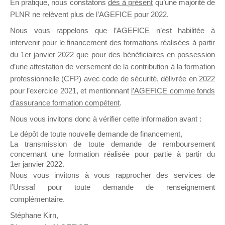
En pratique, nous constatons
dès à présent
qu’une majorité de
il y a un mois
PLNR ne relèvent plus de l’AGEFICE pour 2022.
Nous vous rappelons que l’AGEFICE n’est habilitée à
intervenir pour le financement des formations réalisées à partir
du 1er janvier 2022 que pour des bénéficiaires en possession
d’une attestation de versement de la contribution à la formation
professionnelle (CFP) avec code de sécurité, délivrée en 2022
Ce groupe est destiné aux Organismes de
pour l’exercice 2021, et mentionnant
l’AGEFICE comme fonds
Formation qui souhaitent répondre à l’Appel à
d’assurance formation compétent
.
Propositions Mallette du Dirigeant.
Nous vous invitons donc à vérifier cette information avant :
Ce groupe propose un forum dédié au support
Le dépôt de toute nouvelle demande de financement,
sur lequel il est possible de laisser un message
La transmission de toute demande de remboursement
ou poser une question.
concernant une formation réalisée pour partie à partir du
1er janvier 2022.
NB : Il est nécessaire d’être
inscrit(e)
pour
Nous vous invitons à vous rapprocher des services de
pouvoir rejoindre ce groupe
l’Urssaf pour toute demande de renseignement
complémentaire.
Stéphane Kirn,