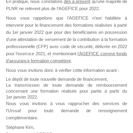
En pratique, nous constatons
dès à présent
qu’une majorité de
il y a un mois
PLNR ne relèvent plus de l’AGEFICE pour 2022.
Nous vous rappelons que l’AGEFICE n’est habilitée à
intervenir pour le financement des formations réalisées à partir
du 1er janvier 2022 que pour des bénéficiaires en possession
d’une attestation de versement de la contribution à la formation
professionnelle (CFP) avec code de sécurité, délivrée en 2022
Ce groupe est destiné aux Organismes de
pour l’exercice 2021, et mentionnant
l’AGEFICE comme fonds
Formation qui souhaitent répondre à l’Appel à
d’assurance formation compétent
.
Propositions Mallette du Dirigeant.
Nous vous invitons donc à vérifier cette information avant :
Ce groupe propose un forum dédié au support
Le dépôt de toute nouvelle demande de financement,
sur lequel il est possible de laisser un message
La transmission de toute demande de remboursement
ou poser une question.
concernant une formation réalisée pour partie à partir du
1er janvier 2022.
NB : Il est nécessaire d’être
inscrit(e)
pour
Nous vous invitons à vous rapprocher des services de
pouvoir rejoindre ce groupe
l’Urssaf pour toute demande de renseignement
complémentaire.
Stéphane Kirn,