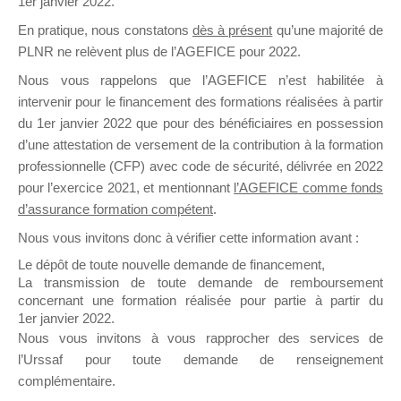
1er janvier 2022.
il y a un mois
En pratique, nous constatons
dès à présent
qu’une majorité de
PLNR ne relèvent plus de l’AGEFICE pour 2022.
Nous vous rappelons que l’AGEFICE n’est habilitée à
intervenir pour le financement des formations réalisées à partir
du 1er janvier 2022 que pour des bénéficiaires en possession
d’une attestation de versement de la contribution à la formation
Ce groupe est destiné aux Organismes de
professionnelle (CFP) avec code de sécurité, délivrée en 2022
Formation qui souhaitent répondre à l’Appel à
pour l’exercice 2021, et mentionnant
l’AGEFICE comme fonds
Propositions Mallette du Dirigeant.
d’assurance formation compétent
.
Ce groupe propose un forum dédié au support
Nous vous invitons donc à vérifier cette information avant :
sur lequel il est possible de laisser un message
Le dépôt de toute nouvelle demande de financement,
ou poser une question.
La transmission de toute demande de remboursement
concernant une formation réalisée pour partie à partir du
NB : Il est nécessaire d’être
inscrit(e)
pour
1er janvier 2022.
pouvoir rejoindre ce groupe
Nous vous invitons à vous rapprocher des services de
l’Urssaf pour toute demande de renseignement
complémentaire.