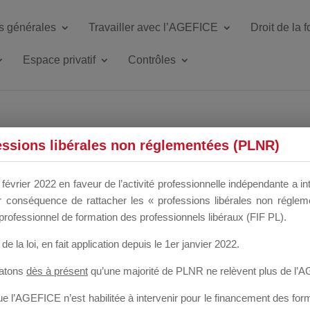
s générales
Travailler avec l’AGEFICE
Droit de la 
Espace privatif
Contrôles
ETTE DU DIR
essions libérales non réglementées (PLNR)
février 2022 en faveur de l’activité professionnelle indépendante a in
our conséquence de rattacher les « professions libérales non régl
 a un mois
professionnel de formation des professionnels libéraux (FIF PL).
de la loi
, en fait application depuis le 1er janvier 2022.
tatons
dès à présent
qu’une majorité de PLNR ne relèvent plus de l’
 l’AGEFICE n’est habilitée à intervenir pour le financement des forma