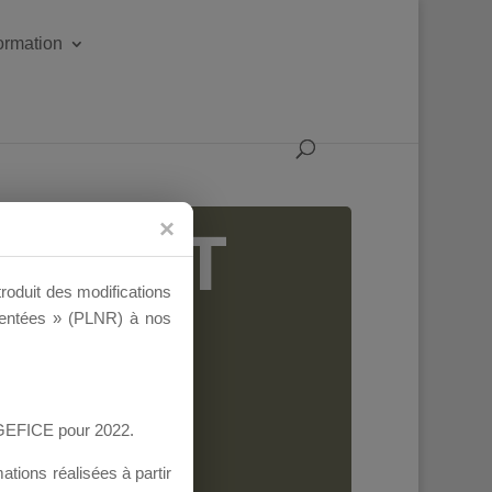
formation
IGEANT
troduit des modifications
ementées » (PLNR) à nos
AGEFICE pour 2022.
tions réalisées à partir