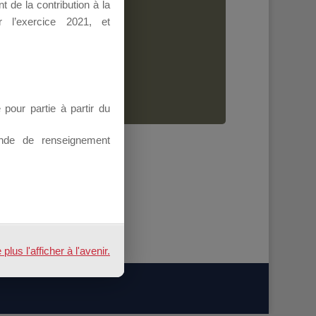
 de la contribution à la
Dirigeant.
 l’exercice 2021, et
ion.
our partie à partir du
nde de renseignement
us l'afficher à l'avenir.