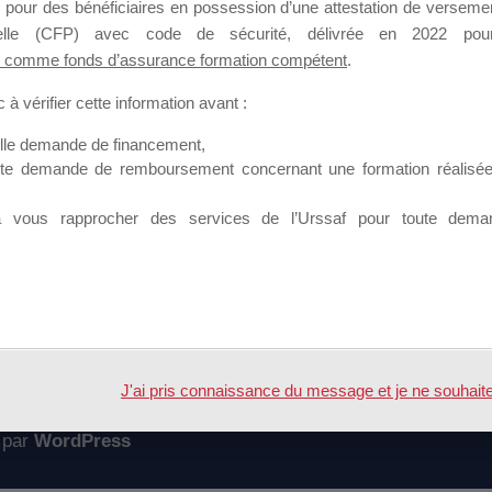
 pour des bénéficiaires en possession d’une attestation de versement
mation qui souhaitent répondre à l’Appel à Propositions Mallette du 
nnelle (CFP) avec code de sécurité, délivrée en 2022 pour
 comme fonds d’assurance formation compétent
.
 sur lequel il est possible de laisser un message ou poser une quest
à vérifier cette information avant :
ouvoir rejoindre ce groupe
elle demande de financement,
ute demande de remboursement concernant une formation réalisée p
à vous rapprocher des services de l’Urssaf pour toute dema
Accueil
Forum
MPLEMENTATION DE FICHE FORMATION
J'ai pris connaissance du message et je ne souhaite pl
 par
WordPress