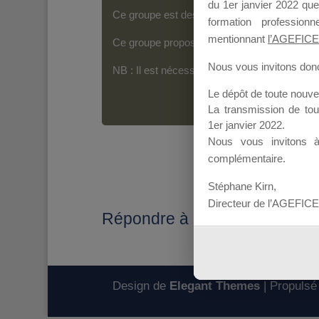
du 1er janvier 2022 que
Ce groupe est destiné aux Organismes de For
formation professio
mentionnant
l’AGEFICE
Ce groupe propose un forum dédié au support
Nous vous invitons donc 
NB : Il est nécessaire d’être
inscrit(e)
pour p
Le dépôt de toute nouv
La transmission de to
1er janvier 2022.
Nous vous invitons 
complémentaire.
Stéphane Kirn,
Directeur de l’AGEFICE
Répondre à : ERREUR D I
Design de
Elegant Themes
| Propulsé