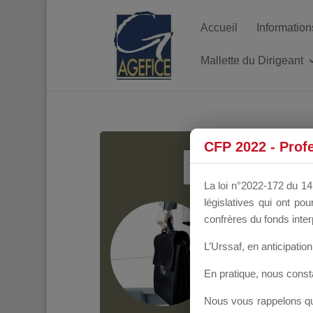
Accueil
Information
Mallette du Dirigeant
MALL
CFP 2022 - Prof
La loi n°2022-172 du 14 
législatives qui ont p
Groupe Public
il y
confrères du fonds inter
L’Urssaf,
en anticipation 
En pratique, nous cons
Nous vous rappelons que