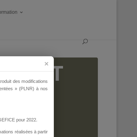
formation
IGEANT
troduit des modifications
ementées » (PLNR) à nos
AGEFICE pour 2022.
tions réalisées à partir