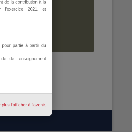
 de la contribution à la
Dirigeant.
 l’exercice 2021, et
ion.
our partie à partir du
nde de renseignement
us l'afficher à l'avenir.