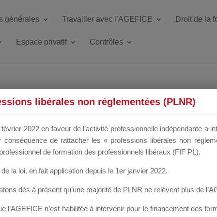
s générales
Travailler avec l’AGEFICE
Droit de la 
Espace privatif
Contrôles
ETTE DU DIR
essions libérales non réglementées (PLNR)
février 2022 en faveur de l’activité professionnelle indépendante a in
our conséquence de rattacher les « professions libérales non régl
 a un mois
professionnel de formation des professionnels libéraux (FIF PL).
de la loi
, en fait application depuis le 1er janvier 2022.
tatons
dès à présent
qu’une majorité de PLNR ne relèvent plus de l’
 l’AGEFICE n’est habilitée à intervenir pour le financement des forma