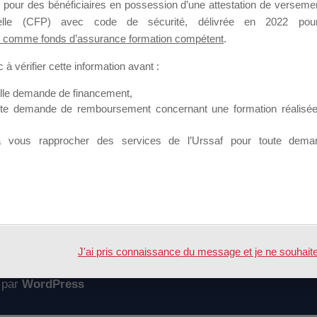
 pour des bénéficiaires en possession d’une attestation de versement
mation qui souhaitent répondre à l’Appel à Propositions Mallette du 
nnelle (CFP) avec code de sécurité, délivrée en 2022 pour
 comme fonds d’assurance formation compétent
.
 sur lequel il est possible de laisser un message ou poser une quest
à vérifier cette information avant :
ouvoir rejoindre ce groupe
elle demande de financement,
ute demande de remboursement concernant une formation réalisée p
à vous rapprocher des services de l’Urssaf pour toute dema
Accueil
Forum
ESSIONS
J'ai pris connaissance du message et je ne souhaite pl
 par
WordPress