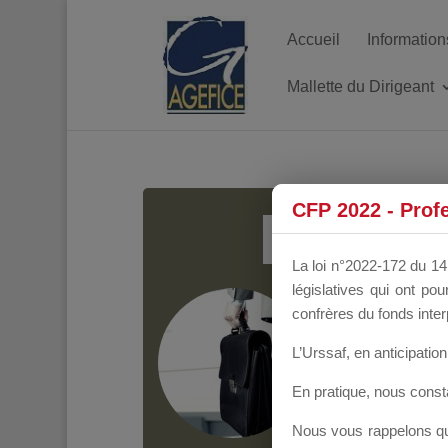
Accueil
Information
Mallette du Dirigeant
MALL
CFP 2022 - Prof
La loi n°2022-172 du 14 
législatives qui ont p
Groupe Public
il y
confrères du fonds inter
L’Urssaf,
en anticipation 
En pratique, nous cons
Nous vous rappelons que