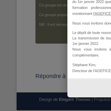
du 1er janvier 2022 que
Ce groupe est destiné aux Organismes de For
formation professio
mentionnant
l’AGEFICE
Ce groupe propose un forum dédié au support
Nous vous invitons donc 
NB : Il est nécessaire d’être
inscrit(e)
pour p
Le dépôt de toute nouv
La transmission de to
1er janvier 2022.
Nous vous invitons 
complémentaire.
Stéphane Kirn,
Directeur de l’AGEFICE
Répondre à : SAISIE DES S
Design de
Elegant Themes
| Propulsé