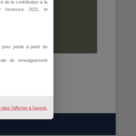
 de la contribution à la
Dirigeant.
 l’exercice 2021, et
ion.
our partie à partir du
nde de renseignement
us l'afficher à l'avenir.