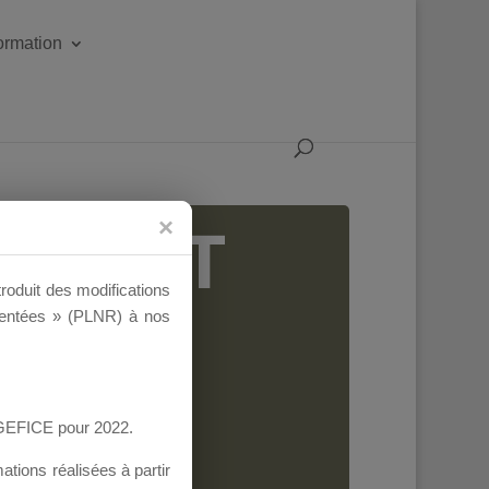
formation
IGEANT
troduit des modifications
ementées » (PLNR) à nos
AGEFICE pour 2022.
tions réalisées à partir