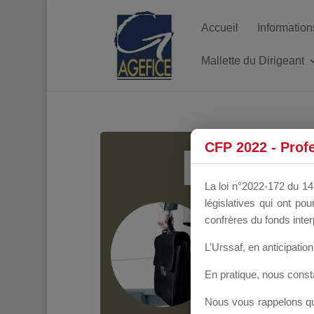
Accueil
Information
Mallette du Dirigeant
MALL
CFP 2022 - Prof
La loi n°2022-172 du 14 
législatives qui ont p
Groupe Public
il y
confrères du fonds inter
L’Urssaf,
en anticipation 
En pratique, nous cons
Nous vous rappelons que