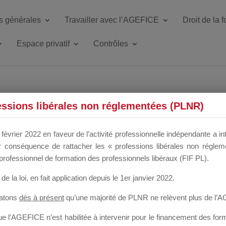
s générales
Travailler avec l’AGEFICE
Droit de la 
Espace privatif
Contrôles
ETTE DU DIR
essions libérales non réglementées (PLNR)
février 2022 en faveur de l’activité professionnelle indépendante a in
our conséquence de rattacher les « professions libérales non régl
 a un mois
professionnel de formation des professionnels libéraux (FIF PL).
de la loi
, en fait application depuis le 1er janvier 2022.
tatons
dès à présent
qu’une majorité de PLNR ne relèvent plus de l’
 l’AGEFICE n’est habilitée à intervenir pour le financement des forma