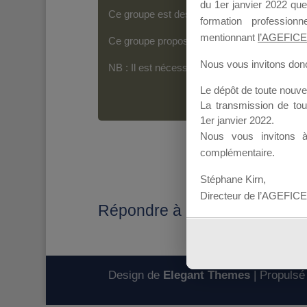
du 1er janvier 2022 que
Ce groupe est destiné aux Organismes de For
formation professio
mentionnant
l’AGEFICE
Ce groupe propose un forum dédié au support
Nous vous invitons donc 
NB : Il est nécessaire d’être
inscrit(e)
pour p
Le dépôt de toute nouv
La transmission de to
1er janvier 2022.
Nous vous invitons 
complémentaire.
Stéphane Kirn,
Directeur de l’AGEFICE
Répondre à : SAISIE DES S
Design de
Elegant Themes
| Propulsé