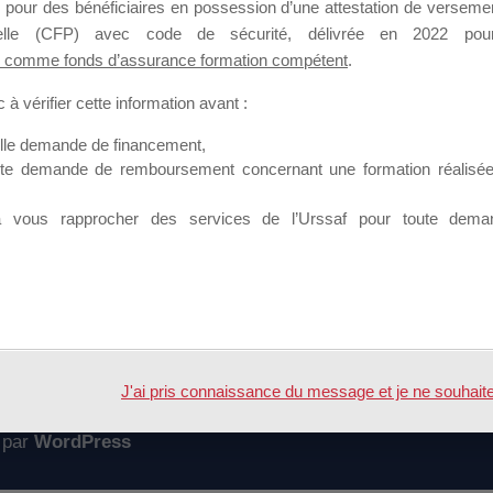
 pour des bénéficiaires en possession d’une attestation de versement
mation qui souhaitent répondre à l’Appel à Propositions Mallette du 
nnelle (CFP) avec code de sécurité, délivrée en 2022 pour
 comme fonds d’assurance formation compétent
.
 sur lequel il est possible de laisser un message ou poser une quest
à vérifier cette information avant :
ouvoir rejoindre ce groupe
elle demande de financement,
ute demande de remboursement concernant une formation réalisée p
à vous rapprocher des services de l’Urssaf pour toute dema
Accueil
Forum
ESSIONS
J'ai pris connaissance du message et je ne souhaite pl
 par
WordPress