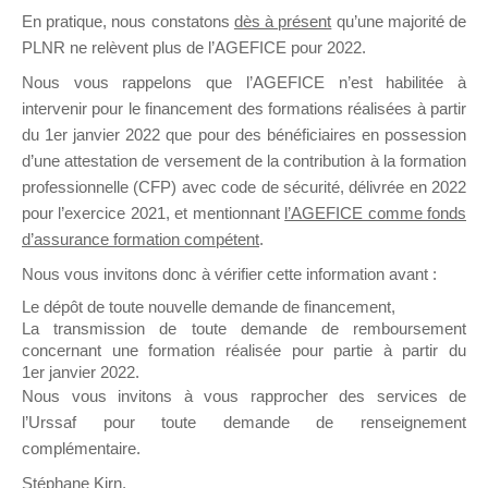
En pratique, nous constatons
dès à présent
qu’une majorité de
il y a un mois
PLNR ne relèvent plus de l’AGEFICE pour 2022.
Nous vous rappelons que l’AGEFICE n’est habilitée à
intervenir pour le financement des formations réalisées à partir
du 1er janvier 2022 que pour des bénéficiaires en possession
d’une attestation de versement de la contribution à la formation
Ce groupe est destiné aux Organismes de
professionnelle (CFP) avec code de sécurité, délivrée en 2022
Formation qui souhaitent répondre à l’Appel à
pour l’exercice 2021, et mentionnant
l’AGEFICE comme fonds
Propositions Mallette du Dirigeant.
d’assurance formation compétent
.
Nous vous invitons donc à vérifier cette information avant :
Ce groupe propose un forum dédié au support
sur lequel il est possible de laisser un message
Le dépôt de toute nouvelle demande de financement,
ou poser une question.
La transmission de toute demande de remboursement
concernant une formation réalisée pour partie à partir du
NB : Il est nécessaire d’être
inscrit(e)
pour
1er janvier 2022.
pouvoir rejoindre ce groupe
Nous vous invitons à vous rapprocher des services de
l’Urssaf pour toute demande de renseignement
complémentaire.
Stéphane Kirn,