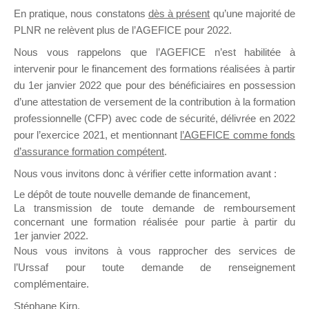
En pratique, nous constatons
dès à présent
qu’une majorité de
il y a un mois
PLNR ne relèvent plus de l’AGEFICE pour 2022.
Nous vous rappelons que l’AGEFICE n’est habilitée à
intervenir pour le financement des formations réalisées à partir
du 1er janvier 2022 que pour des bénéficiaires en possession
d’une attestation de versement de la contribution à la formation
Ce groupe est destiné aux Organismes de
professionnelle (CFP) avec code de sécurité, délivrée en 2022
Formation qui souhaitent répondre à l’Appel à
pour l’exercice 2021, et mentionnant
l’AGEFICE comme fonds
Propositions Mallette du Dirigeant.
d’assurance formation compétent
.
Nous vous invitons donc à vérifier cette information avant :
Ce groupe propose un forum dédié au support
sur lequel il est possible de laisser un message
Le dépôt de toute nouvelle demande de financement,
ou poser une question.
La transmission de toute demande de remboursement
concernant une formation réalisée pour partie à partir du
NB : Il est nécessaire d’être
inscrit(e)
pour
1er janvier 2022.
pouvoir rejoindre ce groupe
Nous vous invitons à vous rapprocher des services de
l’Urssaf pour toute demande de renseignement
complémentaire.
Stéphane Kirn,