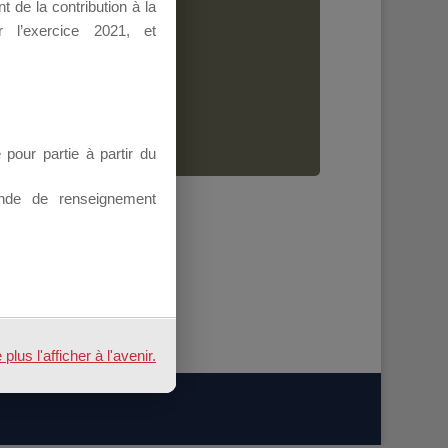
 de la contribution à la
Dirigeant.
 l’exercice 2021, et
ion.
our partie à partir du
nde de renseignement
us l'afficher à l'avenir.