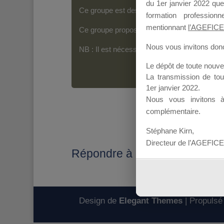
du 1er janvier 2022 que
Ce groupe est destiné aux Organismes de For
formation professio
mentionnant
l’AGEFICE
Ce groupe propose un forum dédié au support
Nous vous invitons donc 
NB : Il est nécessaire d’être
inscrit(e)
pour p
Le dépôt de toute nouv
La transmission de to
1er janvier 2022.
Nous vous invitons 
complémentaire.
Stéphane Kirn,
Directeur de l’AGEFICE
Répondre à : SAISIE DES S
Design de
Elegant Themes
| Propulsé