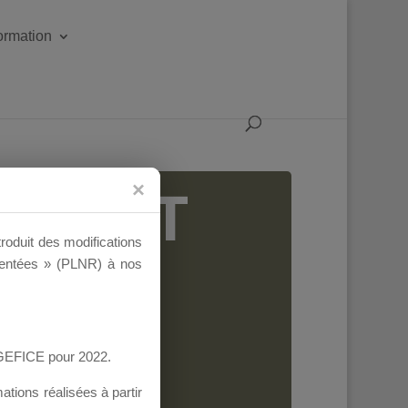
formation
IGEANT
troduit des modifications
ementées » (PLNR) à nos
AGEFICE pour 2022.
tions réalisées à partir