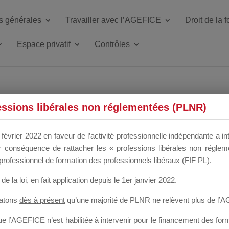
s générales
Travailler avec l’AGEFICE
Droit de la 
Espace privatif
Contrôles
ETTE DU DIR
essions libérales non réglementées (PLNR)
février 2022 en faveur de l’activité professionnelle indépendante a in
our conséquence de rattacher les « professions libérales non régl
 a un mois
professionnel de formation des professionnels libéraux (FIF PL).
de la loi
, en fait application depuis le 1er janvier 2022.
tatons
dès à présent
qu’une majorité de PLNR ne relèvent plus de l’
 l’AGEFICE n’est habilitée à intervenir pour le financement des forma