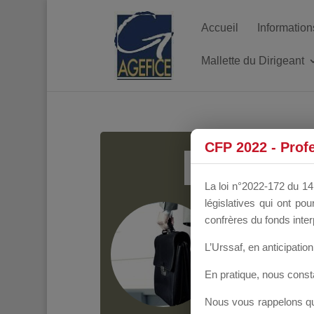
Accueil
Information
Mallette du Dirigeant
MALL
CFP 2022 - Prof
La loi n°2022-172 du 14 
législatives qui ont p
Groupe Public
il y
confrères du fonds inter
L’Urssaf,
en anticipation 
En pratique, nous cons
Nous vous rappelons que