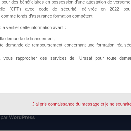
 pour des bénéficiaires en possession d’une attestation de versement
mation qui souhaitent répondre à l’Appel à Propositions Mallette du 
nnelle (CFP) avec code de sécurité, délivrée en 2022 pour
 comme fonds d’assurance formation compétent
.
 sur lequel il est possible de laisser un message ou poser une quest
à vérifier cette information avant :
ouvoir rejoindre ce groupe
elle demande de financement,
ute demande de remboursement concernant une formation réalisée p
à vous rapprocher des services de l’Urssaf pour toute dema
Accueil
Forum
ESSIONS
J'ai pris connaissance du message et je ne souhaite pl
 par
WordPress