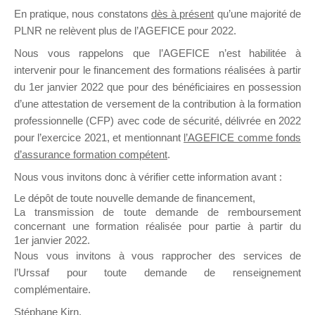
En pratique, nous constatons
dès à présent
qu’une majorité de
il y a un mois
PLNR ne relèvent plus de l’AGEFICE pour 2022.
Nous vous rappelons que l’AGEFICE n’est habilitée à
intervenir pour le financement des formations réalisées à partir
du 1er janvier 2022 que pour des bénéficiaires en possession
d’une attestation de versement de la contribution à la formation
Ce groupe est destiné aux Organismes de
professionnelle (CFP) avec code de sécurité, délivrée en 2022
Formation qui souhaitent répondre à l’Appel à
pour l’exercice 2021, et mentionnant
l’AGEFICE comme fonds
Propositions Mallette du Dirigeant.
d’assurance formation compétent
.
Nous vous invitons donc à vérifier cette information avant :
Ce groupe propose un forum dédié au support
sur lequel il est possible de laisser un message
Le dépôt de toute nouvelle demande de financement,
ou poser une question.
La transmission de toute demande de remboursement
concernant une formation réalisée pour partie à partir du
NB : Il est nécessaire d’être
inscrit(e)
pour
1er janvier 2022.
pouvoir rejoindre ce groupe
Nous vous invitons à vous rapprocher des services de
l’Urssaf pour toute demande de renseignement
complémentaire.
Stéphane Kirn,