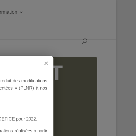
formation
IGEANT
troduit des modifications
ementées » (PLNR) à nos
AGEFICE pour 2022.
tions réalisées à partir