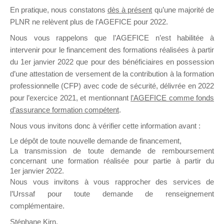
En pratique, nous constatons
dès à présent
qu’une majorité de
il y a un mois
PLNR ne relèvent plus de l’AGEFICE pour 2022.
Nous vous rappelons que l’AGEFICE n’est habilitée à
intervenir pour le financement des formations réalisées à partir
du 1er janvier 2022 que pour des bénéficiaires en possession
d’une attestation de versement de la contribution à la formation
Ce groupe est destiné aux Organismes de
professionnelle (CFP) avec code de sécurité, délivrée en 2022
Formation qui souhaitent répondre à l’Appel à
pour l’exercice 2021, et mentionnant
l’AGEFICE comme fonds
Propositions Mallette du Dirigeant.
d’assurance formation compétent
.
Nous vous invitons donc à vérifier cette information avant :
Ce groupe propose un forum dédié au support
sur lequel il est possible de laisser un message
Le dépôt de toute nouvelle demande de financement,
ou poser une question.
La transmission de toute demande de remboursement
concernant une formation réalisée pour partie à partir du
NB : Il est nécessaire d’être
inscrit(e)
pour
1er janvier 2022.
pouvoir rejoindre ce groupe
Nous vous invitons à vous rapprocher des services de
l’Urssaf pour toute demande de renseignement
complémentaire.
Stéphane Kirn,