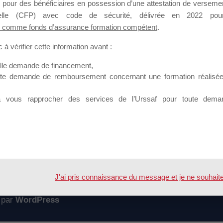
 pour des bénéficiaires en possession d’une attestation de versement
mation qui souhaitent répondre à l’Appel à Propositions Mallette du 
nnelle (CFP) avec code de sécurité, délivrée en 2022 pour
 comme fonds d’assurance formation compétent
.
 sur lequel il est possible de laisser un message ou poser une quest
à vérifier cette information avant :
ouvoir rejoindre ce groupe
elle demande de financement,
ute demande de remboursement concernant une formation réalisée p
à vous rapprocher des services de l’Urssaf pour toute dema
Accueil
Forum
 de la convention
J'ai pris connaissance du message et je ne souhaite pl
 par
WordPress