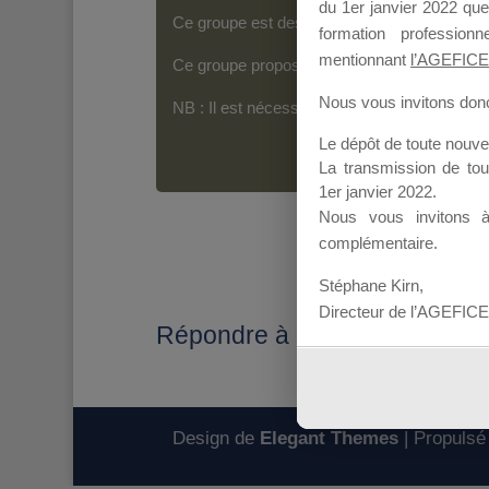
du 1er janvier 2022 que
Ce groupe est destiné aux Organismes de For
formation professio
mentionnant
l’AGEFICE
Ce groupe propose un forum dédié au support
Nous vous invitons donc 
NB : Il est nécessaire d’être
inscrit(e)
pour p
Le dépôt de toute nouv
La transmission de to
1er janvier 2022.
Nous vous invitons 
complémentaire.
Stéphane Kirn,
Directeur de l’AGEFICE
Répondre à : Téléchargement
Design de
Elegant Themes
| Propulsé