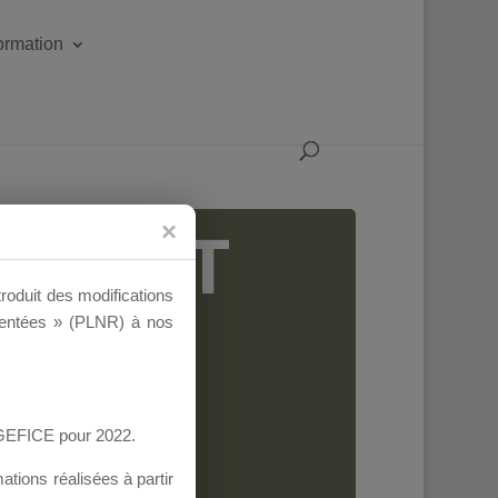
formation
IGEANT
troduit des modifications
ementées » (PLNR) à nos
AGEFICE pour 2022.
tions réalisées à partir