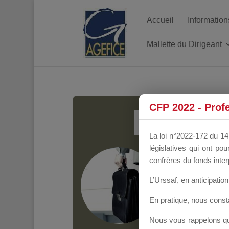
Accueil
Information
Mallette du Dirigeant
MALL
CFP 2022 - Prof
La loi n°2022-172 du 14 
législatives qui ont p
Groupe Public
il y
confrères du fonds inter
L’Urssaf,
en anticipation 
En pratique, nous cons
Nous vous rappelons que