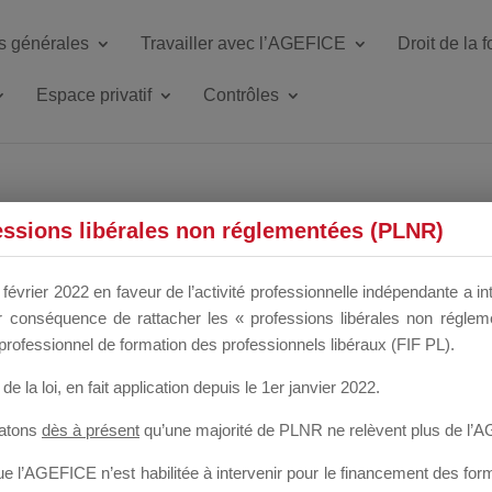
s générales
Travailler avec l’AGEFICE
Droit de la 
Espace privatif
Contrôles
ETTE DU DIR
essions libérales non réglementées (PLNR)
février 2022 en faveur de l’activité professionnelle indépendante a in
our conséquence de rattacher les « professions libérales non régl
 a un mois
professionnel de formation des professionnels libéraux (FIF PL).
de la loi
, en fait application depuis le 1er janvier 2022.
tatons
dès à présent
qu’une majorité de PLNR ne relèvent plus de l’
 l’AGEFICE n’est habilitée à intervenir pour le financement des forma