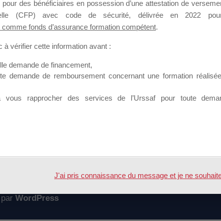
 pour des bénéficiaires en possession d’une attestation de versement
mation qui souhaitent répondre à l’Appel à Propositions Mallette du 
nnelle (CFP) avec code de sécurité, délivrée en 2022 pour
 comme fonds d’assurance formation compétent
.
 sur lequel il est possible de laisser un message ou poser une quest
à vérifier cette information avant :
ouvoir rejoindre ce groupe
elle demande de financement,
ute demande de remboursement concernant une formation réalisée p
à vous rapprocher des services de l’Urssaf pour toute dema
Accueil
Forum
2016
J'ai pris connaissance du message et je ne souhaite pl
 par
WordPress