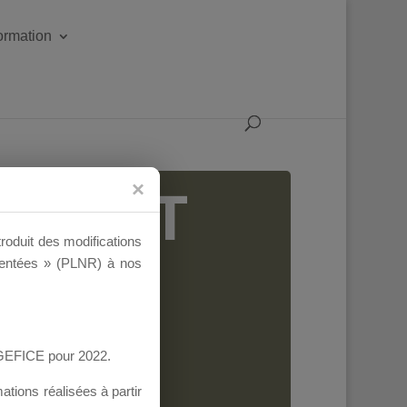
formation
IGEANT
troduit des modifications
ementées » (PLNR) à nos
AGEFICE pour 2022.
tions réalisées à partir