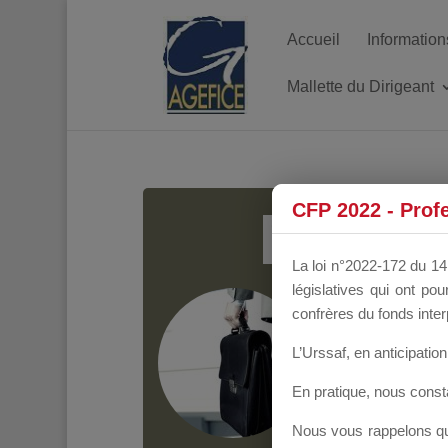
Accueil
Information
Mallette du Dirigeant
MALL
CFP 2022 - Prof
La loi n°2022-172 du 14 
législatives qui ont p
Groupe Public
il y
confrères du fonds inter
L’Urssaf,
en anticipation 
En pratique, nous cons
Nous vous rappelons que