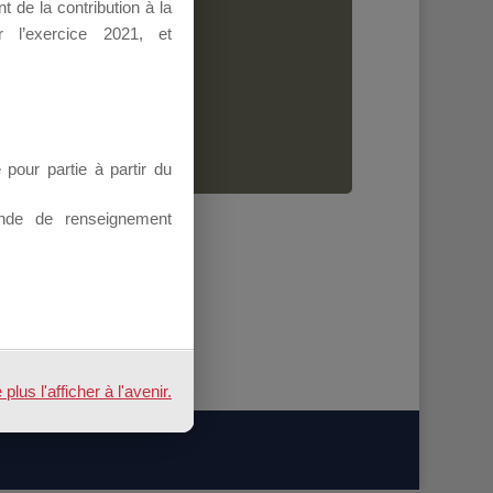
 de la contribution à la
Dirigeant.
 l’exercice 2021, et
ion.
our partie à partir du
nde de renseignement
us l'afficher à l'avenir.