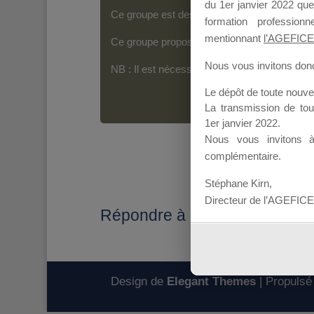
du 1er janvier 2022 que
Ce groupe est destiné aux Organismes de For
formation professio
mentionnant
l’AGEFICE
Ce groupe propose un forum dédié au support
Nous vous invitons donc 
NB : Il est nécessaire d’être
inscrit(e)
pour p
Le dépôt de toute nouv
La transmission de to
1er janvier 2022.
Nous vous invitons 
complémentaire.
Stéphane Kirn,
Directeur de l’AGEFICE
Répondre à : Dossiers MDD 
Design de
Elegant Themes
| Propulsé