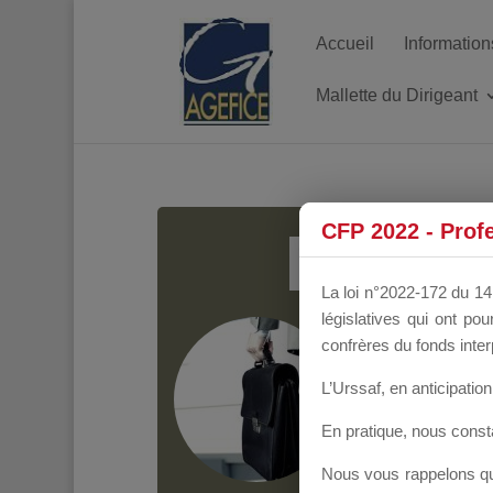
Accueil
Information
Mallette du Dirigeant
MALL
CFP 2022 - Prof
La loi n°2022-172 du 14 
législatives qui ont p
Groupe Public
il y
confrères du fonds inter
L’Urssaf,
en anticipation 
En pratique, nous cons
Nous vous rappelons que