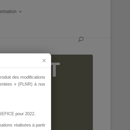
formation
IGEANT
troduit des modifications
ementées » (PLNR) à nos
AGEFICE pour 2022.
tions réalisées à partir