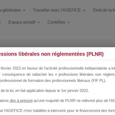
s générales
Travailler avec l’AGEFICE
Droit de la 
Espace privatif
Contrôles
ETTE DU DIR
essions libérales non réglementées (PLNR)
février 2022 en faveur de l’activité professionnelle indépendante a in
our conséquence de rattacher les « professions libérales non régl
 a un mois
professionnel de formation des professionnels libéraux (FIF PL).
de la loi
, en fait application depuis le 1er janvier 2022.
tatons
dès à présent
qu’une majorité de PLNR ne relèvent plus de l’
 l’AGEFICE n’est habilitée à intervenir pour le financement des forma