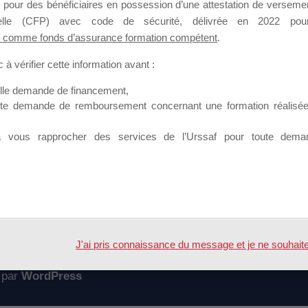
 pour des bénéficiaires en possession d’une attestation de versement
mation qui souhaitent répondre à l’Appel à Propositions Mallette du 
nnelle (CFP) avec code de sécurité, délivrée en 2022 pour
 comme fonds d’assurance formation compétent
.
 sur lequel il est possible de laisser un message ou poser une quest
à vérifier cette information avant :
ouvoir rejoindre ce groupe
elle demande de financement,
ute demande de remboursement concernant une formation réalisée p
à vous rapprocher des services de l’Urssaf pour toute dema
Accueil
Forum
2016
J'ai pris connaissance du message et je ne souhaite pl
 par
WordPress