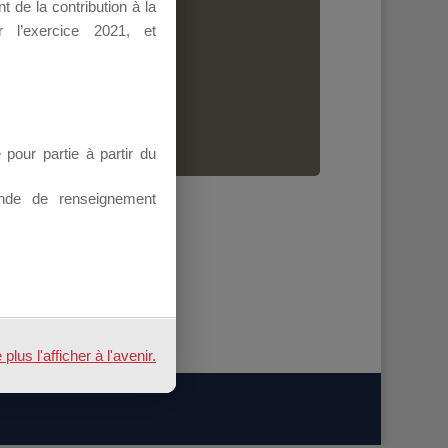
 de la contribution à la
Dirigeant.
 l’exercice 2021, et
ion.
our partie à partir du
nde de renseignement
us l'afficher à l'avenir.