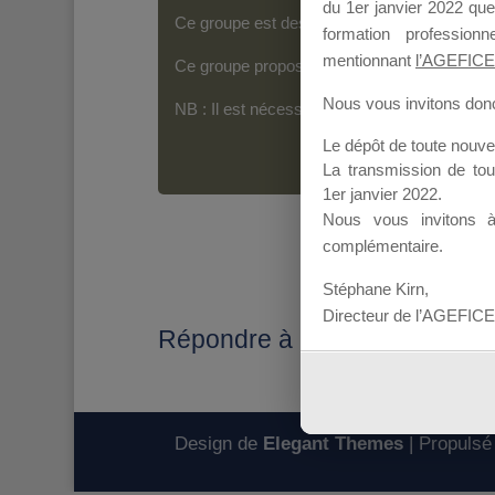
du 1er janvier 2022 que
Ce groupe est destiné aux Organismes de For
formation professio
mentionnant
l’AGEFICE
Ce groupe propose un forum dédié au support
Nous vous invitons donc 
NB : Il est nécessaire d’être
inscrit(e)
pour p
Le dépôt de toute nouv
La transmission de to
1er janvier 2022.
Nous vous invitons 
complémentaire.
Stéphane Kirn,
Directeur de l’AGEFICE
Répondre à : Dossiers MDD 
Design de
Elegant Themes
| Propulsé