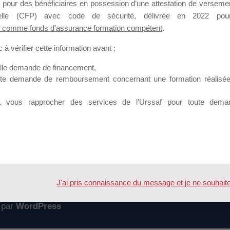
 pour des bénéficiaires en possession d’une attestation de versement
mation qui souhaitent répondre à l’Appel à Propositions Mallette du 
nnelle (CFP) avec code de sécurité, délivrée en 2022 pour
 comme fonds d’assurance formation compétent
.
 sur lequel il est possible de laisser un message ou poser une quest
à vérifier cette information avant :
ouvoir rejoindre ce groupe
elle demande de financement,
ute demande de remboursement concernant une formation réalisée p
à vous rapprocher des services de l’Urssaf pour toute dema
Accueil
Forum
s
J'ai pris connaissance du message et je ne souhaite pl
 par
WordPress