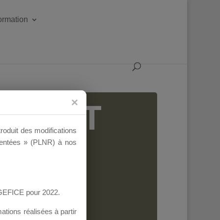
formation
IGEANT
troduit des modifications
ementées » (PLNR) à nos
AGEFICE pour 2022.
tions réalisées à partir