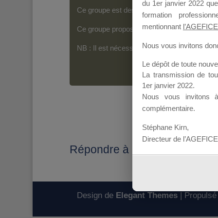
du 1er janvier 2022 que
Ce groupe est destiné aux Organismes de For
formation professio
mentionnant
l’AGEFICE
Ce groupe propose un forum dédié au support
Nous vous invitons donc 
NB : Il est nécessaire d’être
inscrit(e)
pour p
Le dépôt de toute nouv
La transmission de to
1er janvier 2022.
Nous vous invitons 
complémentaire.
Stéphane Kirn,
Directeur de l’AGEFICE
Répondre à : Liste OF retenu
Design de
Elegant Themes
| Propulsé