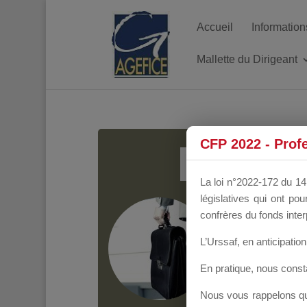
Accueil
Information
Mallette du Dirigeant
MALL
CFP 2022 - Prof
La loi n°2022-172 du 14 
législatives qui ont p
Groupe Public
il y
confrères du fonds inter
L’Urssaf,
en anticipation 
En pratique, nous cons
Nous vous rappelons que