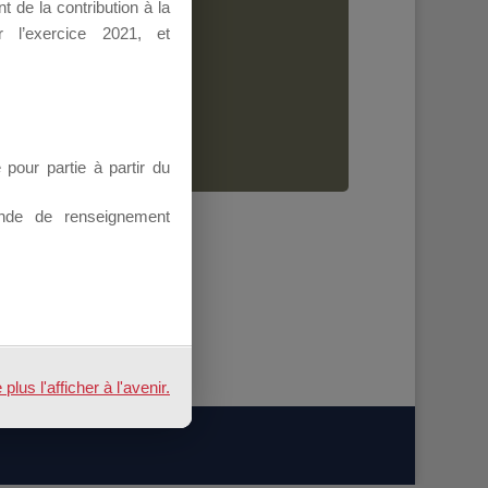
 de la contribution à la
Dirigeant.
 l’exercice 2021, et
ion.
our partie à partir du
nde de renseignement
us l'afficher à l'avenir.