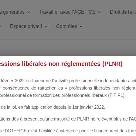
s générales
Travailler avec l’AGEFICE
Droit de la 
Espace privatif
Contrôles
ETTE DU DIR
essions libérales non réglementées (PLNR)
février 2022 en faveur de l’activité professionnelle indépendante a in
our conséquence de rattacher les « professions libérales non régl
 a un mois
professionnel de formation des professionnels libéraux (FIF PL).
de la loi
, en fait application depuis le 1er janvier 2022.
tatons
dès à présent
qu’une majorité de PLNR ne relèvent plus de l’
 l’AGEFICE n’est habilitée à intervenir pour le financement des forma