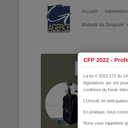
Accueil
Information
Mallette du Dirigeant
MALL
CFP 2022 - Prof
La loi n°2022-172 du 14 
législatives qui ont p
Groupe Public
il y
confrères du fonds inter
L’Urssaf,
en anticipation 
En pratique, nous cons
Nous vous rappelons que