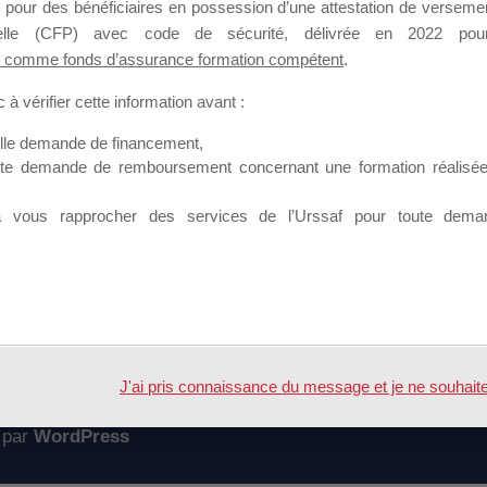
 pour des bénéficiaires en possession d’une attestation de versement
mation qui souhaitent répondre à l’Appel à Propositions Mallette du 
nnelle (CFP) avec code de sécurité, délivrée en 2022 pour
 comme fonds d’assurance formation compétent
.
 sur lequel il est possible de laisser un message ou poser une quest
à vérifier cette information avant :
ouvoir rejoindre ce groupe
elle demande de financement,
ute demande de remboursement concernant une formation réalisée p
à vous rapprocher des services de l’Urssaf pour toute dema
Accueil
Forum
te CCI Nîmes
J'ai pris connaissance du message et je ne souhaite pl
 par
WordPress