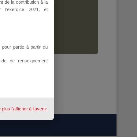
 de la contribution à la
Dirigeant.
 l’exercice 2021, et
ion.
our partie à partir du
nde de renseignement
us l'afficher à l'avenir.