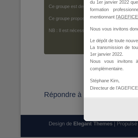
du 1er janvier 2022 que
Ce groupe est destiné aux Organismes de For
formation professio
mentionnant
l’AGEFICE
Ce groupe propose un forum dédié au support
Nous vous invitons donc 
NB : Il est nécessaire d’être
inscrit(e)
pour p
Le dépôt de toute nouv
La transmission de to
1er janvier 2022.
Nous vous invitons 
complémentaire.
Stéphane Kirn,
Directeur de l’AGEFICE
Répondre à : Offre incomplè
Design de
Elegant Themes
| Propulsé