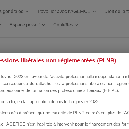
s générales
Travailler avec l’AGEFICE
Droit de la 
Espace privatif
Contrôles
ETTE DU DIR
essions libérales non réglementées (PLNR)
février 2022 en faveur de l’activité professionnelle indépendante a in
our conséquence de rattacher les « professions libérales non régl
 a un mois
professionnel de formation des professionnels libéraux (FIF PL).
de la loi
, en fait application depuis le 1er janvier 2022.
tatons
dès à présent
qu’une majorité de PLNR ne relèvent plus de l’
 l’AGEFICE n’est habilitée à intervenir pour le financement des forma