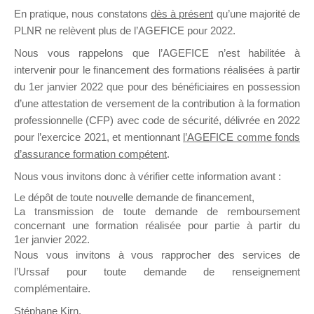
En pratique, nous constatons
dès à présent
qu’une majorité de
il y a un mois
PLNR ne relèvent plus de l’AGEFICE pour 2022.
Nous vous rappelons que l’AGEFICE n’est habilitée à
intervenir pour le financement des formations réalisées à partir
du 1er janvier 2022 que pour des bénéficiaires en possession
d’une attestation de versement de la contribution à la formation
Ce groupe est destiné aux Organismes de
professionnelle (CFP) avec code de sécurité, délivrée en 2022
Formation qui souhaitent répondre à l’Appel à
pour l’exercice 2021, et mentionnant
l’AGEFICE comme fonds
Propositions Mallette du Dirigeant.
d’assurance formation compétent
.
Nous vous invitons donc à vérifier cette information avant :
Ce groupe propose un forum dédié au support
sur lequel il est possible de laisser un message
Le dépôt de toute nouvelle demande de financement,
ou poser une question.
La transmission de toute demande de remboursement
concernant une formation réalisée pour partie à partir du
NB : Il est nécessaire d’être
inscrit(e)
pour
1er janvier 2022.
pouvoir rejoindre ce groupe
Nous vous invitons à vous rapprocher des services de
l’Urssaf pour toute demande de renseignement
complémentaire.
Stéphane Kirn,