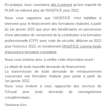
En pratique, nous constatons
dès à présent
qu’une majorité de
il y a un mois
PLNR ne relèvent plus de l’AGEFICE pour 2022.
Nous vous rappelons que l’AGEFICE n’est habilitée à
intervenir pour le financement des formations réalisées à partir
du 1er janvier 2022 que pour des bénéficiaires en possession
d’une attestation de versement de la contribution à la formation
Ce groupe est destiné aux Organismes de
professionnelle (CFP) avec code de sécurité, délivrée en 2022
Formation qui souhaitent répondre à l’Appel à
pour l’exercice 2021, et mentionnant
l’AGEFICE comme fonds
Propositions Mallette du Dirigeant.
d’assurance formation compétent
.
Nous vous invitons donc à vérifier cette information avant :
Ce groupe propose un forum dédié au support
sur lequel il est possible de laisser un message
Le dépôt de toute nouvelle demande de financement,
ou poser une question.
La transmission de toute demande de remboursement
concernant une formation réalisée pour partie à partir du
NB : Il est nécessaire d’être
inscrit(e)
pour
1er janvier 2022.
pouvoir rejoindre ce groupe
Nous vous invitons à vous rapprocher des services de
l’Urssaf pour toute demande de renseignement
complémentaire.
Stéphane Kirn,