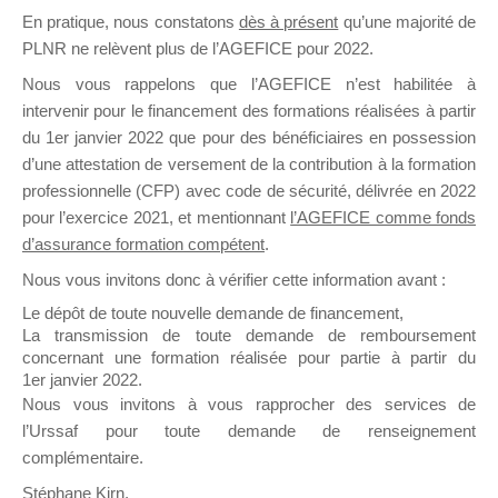
En pratique, nous constatons
dès à présent
qu’une majorité de
il y a un mois
PLNR ne relèvent plus de l’AGEFICE pour 2022.
Nous vous rappelons que l’AGEFICE n’est habilitée à
intervenir pour le financement des formations réalisées à partir
du 1er janvier 2022 que pour des bénéficiaires en possession
d’une attestation de versement de la contribution à la formation
Ce groupe est destiné aux Organismes de
professionnelle (CFP) avec code de sécurité, délivrée en 2022
Formation qui souhaitent répondre à l’Appel à
pour l’exercice 2021, et mentionnant
l’AGEFICE comme fonds
Propositions Mallette du Dirigeant.
d’assurance formation compétent
.
Nous vous invitons donc à vérifier cette information avant :
Ce groupe propose un forum dédié au support
sur lequel il est possible de laisser un message
Le dépôt de toute nouvelle demande de financement,
ou poser une question.
La transmission de toute demande de remboursement
concernant une formation réalisée pour partie à partir du
NB : Il est nécessaire d’être
inscrit(e)
pour
1er janvier 2022.
pouvoir rejoindre ce groupe
Nous vous invitons à vous rapprocher des services de
l’Urssaf pour toute demande de renseignement
complémentaire.
Stéphane Kirn,