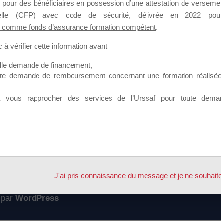
 pour des bénéficiaires en possession d’une attestation de versement
mation qui souhaitent répondre à l’Appel à Propositions Mallette du 
nnelle (CFP) avec code de sécurité, délivrée en 2022 pour
 comme fonds d’assurance formation compétent
.
 sur lequel il est possible de laisser un message ou poser une quest
à vérifier cette information avant :
ouvoir rejoindre ce groupe
elle demande de financement,
ute demande de remboursement concernant une formation réalisée p
à vous rapprocher des services de l’Urssaf pour toute dema
Accueil
Forum
D
J'ai pris connaissance du message et je ne souhaite pl
 par
WordPress