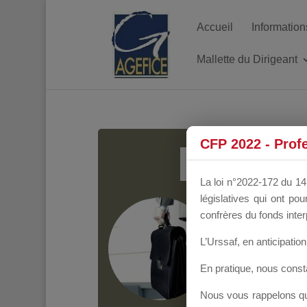
Accueil
Information
Mallette du Dirigeant
MALL
CFP 2022 - Prof
La loi n°2022-172 du 14 
législatives qui ont p
Groupe Public
il y
confrères du fonds inter
L’Urssaf,
en anticipation 
En pratique, nous cons
Nous vous rappelons que