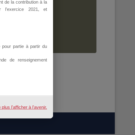
 de la contribution à la
Dirigeant.
 l’exercice 2021, et
ion.
our partie à partir du
nde de renseignement
us l'afficher à l'avenir.