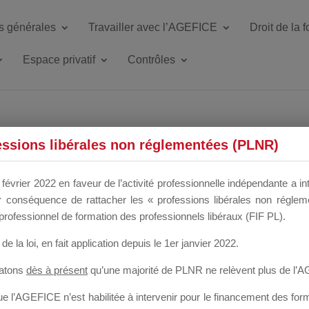
s générales
Travailler avec l’AGEFICE
Droit de la 
Espace privatif
Contrôles
ETTE DU DIR
essions libérales non réglementées (PLNR)
février 2022 en faveur de l’activité professionnelle indépendante a in
our conséquence de rattacher les « professions libérales non régl
 a un mois
professionnel de formation des professionnels libéraux (FIF PL).
de la loi
, en fait application depuis le 1er janvier 2022.
tatons
dès à présent
qu’une majorité de PLNR ne relèvent plus de l’
 l’AGEFICE n’est habilitée à intervenir pour le financement des forma