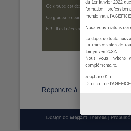
du 1er janvier 2022 que
Ce groupe est destiné aux Organismes de For
formation professio
mentionnant
l’AGEFICE
Ce groupe propose un forum dédié au support
Nous vous invitons donc 
NB : Il est nécessaire d’être
inscrit(e)
pour p
Le dépôt de toute nouv
La transmission de to
1er janvier 2022.
Nous vous invitons 
complémentaire.
Stéphane Kirn,
Directeur de l’AGEFICE
Répondre à : SESSIONS MD
Design de
Elegant Themes
| Propulsé