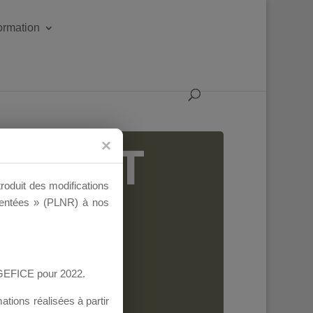
formation
IGEANT
troduit des modifications
ementées » (PLNR) à nos
AGEFICE pour 2022.
tions réalisées à partir