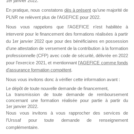
1er janvier 2022.
il y a un mois
En pratique, nous constatons
dès à présent
qu’une majorité de
PLNR ne relèvent plus de l’AGEFICE pour 2022.
Nous vous rappelons que l’AGEFICE n’est habilitée à
intervenir pour le financement des formations réalisées à partir
du 1er janvier 2022 que pour des bénéficiaires en possession
d’une attestation de versement de la contribution à la formation
Ce groupe est destiné aux Organismes de
professionnelle (CFP) avec code de sécurité, délivrée en 2022
Formation qui souhaitent répondre à l’Appel à
pour l’exercice 2021, et mentionnant
l’AGEFICE comme fonds
Propositions Mallette du Dirigeant.
d’assurance formation compétent
.
Ce groupe propose un forum dédié au support
Nous vous invitons donc à vérifier cette information avant :
sur lequel il est possible de laisser un message
Le dépôt de toute nouvelle demande de financement,
ou poser une question.
La transmission de toute demande de remboursement
concernant une formation réalisée pour partie à partir du
NB : Il est nécessaire d’être
inscrit(e)
pour
1er janvier 2022.
pouvoir rejoindre ce groupe
Nous vous invitons à vous rapprocher des services de
l’Urssaf pour toute demande de renseignement
complémentaire.