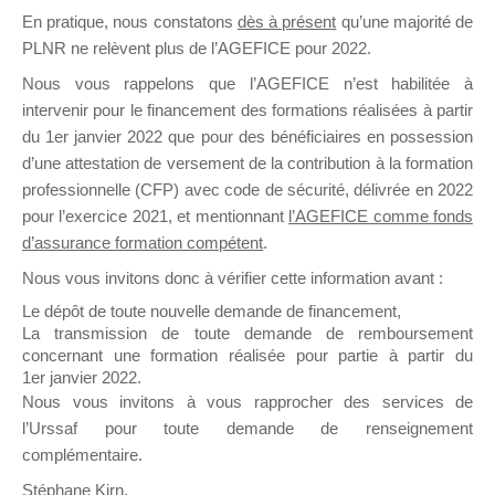
En pratique, nous constatons
dès à présent
qu’une majorité de
il y a un mois
PLNR ne relèvent plus de l’AGEFICE pour 2022.
Nous vous rappelons que l’AGEFICE n’est habilitée à
intervenir pour le financement des formations réalisées à partir
du 1er janvier 2022 que pour des bénéficiaires en possession
d’une attestation de versement de la contribution à la formation
Ce groupe est destiné aux Organismes de
professionnelle (CFP) avec code de sécurité, délivrée en 2022
Formation qui souhaitent répondre à l’Appel à
pour l’exercice 2021, et mentionnant
l’AGEFICE comme fonds
Propositions Mallette du Dirigeant.
d’assurance formation compétent
.
Nous vous invitons donc à vérifier cette information avant :
Ce groupe propose un forum dédié au support
sur lequel il est possible de laisser un message
Le dépôt de toute nouvelle demande de financement,
ou poser une question.
La transmission de toute demande de remboursement
concernant une formation réalisée pour partie à partir du
NB : Il est nécessaire d’être
inscrit(e)
pour
1er janvier 2022.
pouvoir rejoindre ce groupe
Nous vous invitons à vous rapprocher des services de
l’Urssaf pour toute demande de renseignement
complémentaire.
Stéphane Kirn,