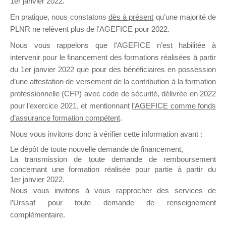
1er janvier 2022.
il y a un mois
En pratique, nous constatons
dès à présent
qu’une majorité de
PLNR ne relèvent plus de l’AGEFICE pour 2022.
Nous vous rappelons que l’AGEFICE n’est habilitée à
intervenir pour le financement des formations réalisées à partir
du 1er janvier 2022 que pour des bénéficiaires en possession
d’une attestation de versement de la contribution à la formation
Ce groupe est destiné aux Organismes de
professionnelle (CFP) avec code de sécurité, délivrée en 2022
Formation qui souhaitent répondre à l’Appel à
pour l’exercice 2021, et mentionnant
l’AGEFICE comme fonds
Propositions Mallette du Dirigeant.
d’assurance formation compétent
.
Ce groupe propose un forum dédié au support
Nous vous invitons donc à vérifier cette information avant :
sur lequel il est possible de laisser un message
Le dépôt de toute nouvelle demande de financement,
ou poser une question.
La transmission de toute demande de remboursement
concernant une formation réalisée pour partie à partir du
NB : Il est nécessaire d’être
inscrit(e)
pour
1er janvier 2022.
pouvoir rejoindre ce groupe
Nous vous invitons à vous rapprocher des services de
l’Urssaf pour toute demande de renseignement
complémentaire.