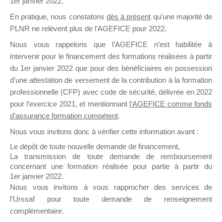
1er janvier 2022.
il y a un mois
En pratique, nous constatons
dès à présent
qu’une majorité de
PLNR ne relèvent plus de l’AGEFICE pour 2022.
Nous vous rappelons que l’AGEFICE n’est habilitée à
intervenir pour le financement des formations réalisées à partir
du 1er janvier 2022 que pour des bénéficiaires en possession
d’une attestation de versement de la contribution à la formation
Ce groupe est destiné aux Organismes de
professionnelle (CFP) avec code de sécurité, délivrée en 2022
Formation qui souhaitent répondre à l’Appel à
pour l’exercice 2021, et mentionnant
l’AGEFICE comme fonds
Propositions Mallette du Dirigeant.
d’assurance formation compétent
.
Ce groupe propose un forum dédié au support
Nous vous invitons donc à vérifier cette information avant :
sur lequel il est possible de laisser un message
Le dépôt de toute nouvelle demande de financement,
ou poser une question.
La transmission de toute demande de remboursement
concernant une formation réalisée pour partie à partir du
NB : Il est nécessaire d’être
inscrit(e)
pour
1er janvier 2022.
pouvoir rejoindre ce groupe
Nous vous invitons à vous rapprocher des services de
l’Urssaf pour toute demande de renseignement
complémentaire.