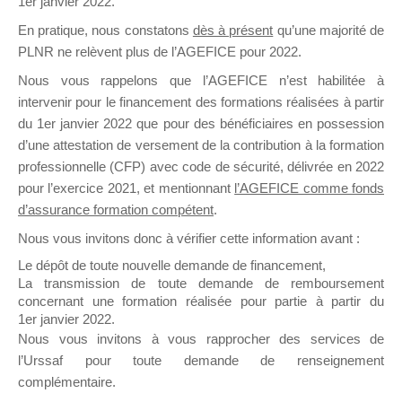
1er janvier 2022.
il y a un mois
En pratique, nous constatons
dès à présent
qu’une majorité de
PLNR ne relèvent plus de l’AGEFICE pour 2022.
Nous vous rappelons que l’AGEFICE n’est habilitée à
intervenir pour le financement des formations réalisées à partir
du 1er janvier 2022 que pour des bénéficiaires en possession
d’une attestation de versement de la contribution à la formation
Ce groupe est destiné aux Organismes de
professionnelle (CFP) avec code de sécurité, délivrée en 2022
Formation qui souhaitent répondre à l’Appel à
pour l’exercice 2021, et mentionnant
l’AGEFICE comme fonds
Propositions Mallette du Dirigeant.
d’assurance formation compétent
.
Ce groupe propose un forum dédié au support
Nous vous invitons donc à vérifier cette information avant :
sur lequel il est possible de laisser un message
Le dépôt de toute nouvelle demande de financement,
ou poser une question.
La transmission de toute demande de remboursement
concernant une formation réalisée pour partie à partir du
NB : Il est nécessaire d’être
inscrit(e)
pour
1er janvier 2022.
pouvoir rejoindre ce groupe
Nous vous invitons à vous rapprocher des services de
l’Urssaf pour toute demande de renseignement
complémentaire.