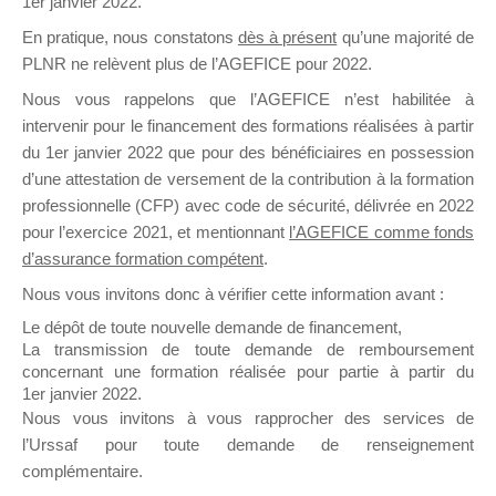
1er janvier 2022.
il y a un mois
En pratique, nous constatons
dès à présent
qu’une majorité de
PLNR ne relèvent plus de l’AGEFICE pour 2022.
Nous vous rappelons que l’AGEFICE n’est habilitée à
intervenir pour le financement des formations réalisées à partir
du 1er janvier 2022 que pour des bénéficiaires en possession
d’une attestation de versement de la contribution à la formation
Ce groupe est destiné aux Organismes de
professionnelle (CFP) avec code de sécurité, délivrée en 2022
Formation qui souhaitent répondre à l’Appel à
pour l’exercice 2021, et mentionnant
l’AGEFICE comme fonds
Propositions Mallette du Dirigeant.
d’assurance formation compétent
.
Ce groupe propose un forum dédié au support
Nous vous invitons donc à vérifier cette information avant :
sur lequel il est possible de laisser un message
Le dépôt de toute nouvelle demande de financement,
ou poser une question.
La transmission de toute demande de remboursement
concernant une formation réalisée pour partie à partir du
NB : Il est nécessaire d’être
inscrit(e)
pour
1er janvier 2022.
pouvoir rejoindre ce groupe
Nous vous invitons à vous rapprocher des services de
l’Urssaf pour toute demande de renseignement
complémentaire.