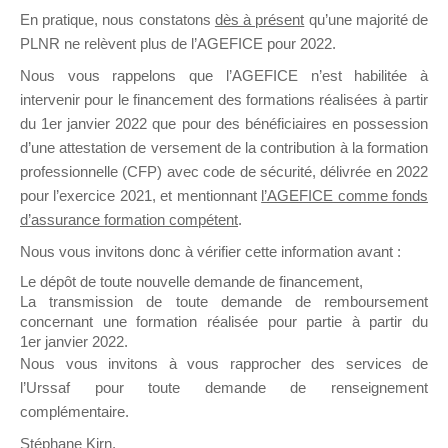
En pratique, nous constatons
dès à présent
qu’une majorité de
il y a un mois
PLNR ne relèvent plus de l’AGEFICE pour 2022.
Nous vous rappelons que l’AGEFICE n’est habilitée à
intervenir pour le financement des formations réalisées à partir
du 1er janvier 2022 que pour des bénéficiaires en possession
d’une attestation de versement de la contribution à la formation
Ce groupe est destiné aux Organismes de
professionnelle (CFP) avec code de sécurité, délivrée en 2022
Formation qui souhaitent répondre à l’Appel à
pour l’exercice 2021, et mentionnant
l’AGEFICE comme fonds
Propositions Mallette du Dirigeant.
d’assurance formation compétent
.
Nous vous invitons donc à vérifier cette information avant :
Ce groupe propose un forum dédié au support
sur lequel il est possible de laisser un message
Le dépôt de toute nouvelle demande de financement,
ou poser une question.
La transmission de toute demande de remboursement
concernant une formation réalisée pour partie à partir du
NB : Il est nécessaire d’être
inscrit(e)
pour
1er janvier 2022.
pouvoir rejoindre ce groupe
Nous vous invitons à vous rapprocher des services de
l’Urssaf pour toute demande de renseignement
complémentaire.
Stéphane Kirn,