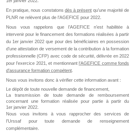
1er janvier 2022.
il y a un mois
En pratique, nous constatons
dès à présent
qu’une majorité de
PLNR ne relèvent plus de l’AGEFICE pour 2022.
Nous vous rappelons que l’AGEFICE n’est habilitée à
intervenir pour le financement des formations réalisées à partir
du 1er janvier 2022 que pour des bénéficiaires en possession
d’une attestation de versement de la contribution à la formation
Ce groupe est destiné aux Organismes de
professionnelle (CFP) avec code de sécurité, délivrée en 2022
Formation qui souhaitent répondre à l’Appel à
pour l’exercice 2021, et mentionnant
l’AGEFICE comme fonds
Propositions Mallette du Dirigeant.
d’assurance formation compétent
.
Ce groupe propose un forum dédié au support
Nous vous invitons donc à vérifier cette information avant :
sur lequel il est possible de laisser un message
Le dépôt de toute nouvelle demande de financement,
ou poser une question.
La transmission de toute demande de remboursement
concernant une formation réalisée pour partie à partir du
NB : Il est nécessaire d’être
inscrit(e)
pour
1er janvier 2022.
pouvoir rejoindre ce groupe
Nous vous invitons à vous rapprocher des services de
l’Urssaf pour toute demande de renseignement
complémentaire.