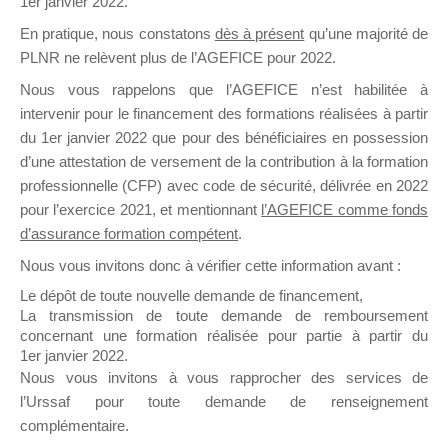
1er janvier 2022.
il y a un mois
En pratique, nous constatons
dès à présent
qu’une majorité de
PLNR ne relèvent plus de l’AGEFICE pour 2022.
Nous vous rappelons que l’AGEFICE n’est habilitée à
intervenir pour le financement des formations réalisées à partir
du 1er janvier 2022 que pour des bénéficiaires en possession
d’une attestation de versement de la contribution à la formation
Ce groupe est destiné aux Organismes de
professionnelle (CFP) avec code de sécurité, délivrée en 2022
Formation qui souhaitent répondre à l’Appel à
pour l’exercice 2021, et mentionnant
l’AGEFICE comme fonds
Propositions Mallette du Dirigeant.
d’assurance formation compétent
.
Ce groupe propose un forum dédié au support
Nous vous invitons donc à vérifier cette information avant :
sur lequel il est possible de laisser un message
Le dépôt de toute nouvelle demande de financement,
ou poser une question.
La transmission de toute demande de remboursement
concernant une formation réalisée pour partie à partir du
NB : Il est nécessaire d’être
inscrit(e)
pour
1er janvier 2022.
pouvoir rejoindre ce groupe
Nous vous invitons à vous rapprocher des services de
l’Urssaf pour toute demande de renseignement
complémentaire.