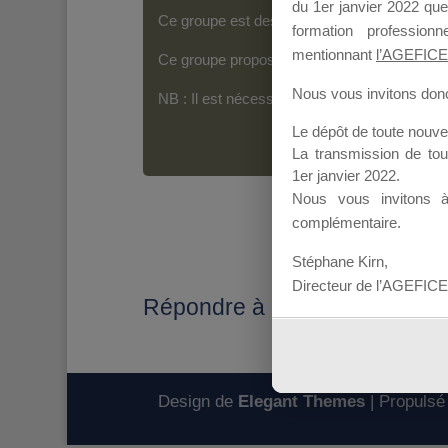
du 1er janvier 2022 que
Ce groupe est destiné aux Organismes de For
formation professio
mentionnant
l’AGEFICE
Ce groupe propose un forum dédié au support
Nous vous invitons donc 
NB : Il est nécessaire d’être
inscrit(e)
pour p
Le dépôt de toute nouv
La transmission de to
1er janvier 2022.
Nous vous invitons 
complémentaire.
Stéphane Kirn,
Directeur de l’AGEFICE
Répondre à : Obligation ou no
Design de
Elegant Themes
| Propulsé