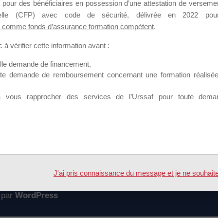
 pour des bénéficiaires en possession d’une attestation de versement
mation qui souhaitent répondre à l’Appel à Propositions Mallette du 
nnelle (CFP) avec code de sécurité, délivrée en 2022 pour
 comme fonds d’assurance formation compétent
.
 sur lequel il est possible de laisser un message ou poser une quest
à vérifier cette information avant :
ouvoir rejoindre ce groupe
elle demande de financement,
ute demande de remboursement concernant une formation réalisée p
à vous rapprocher des services de l’Urssaf pour toute dema
Accueil
Forum
n d'attendre accord de prise en chrage
J'ai pris connaissance du message et je ne souhaite pl
 par
WordPress