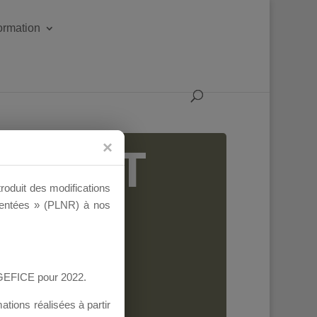
formation
IGEANT
troduit des modifications
ementées » (PLNR) à nos
AGEFICE pour 2022.
tions réalisées à partir