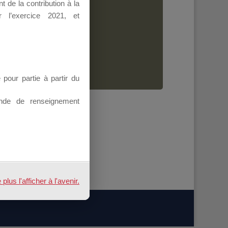
 de la contribution à la
Dirigeant.
 l’exercice 2021, et
ion.
our partie à partir du
nde de renseignement
us l'afficher à l'avenir.