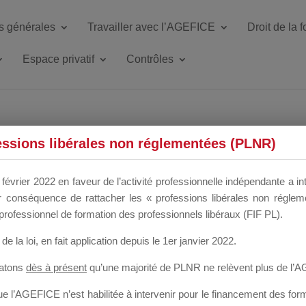
s générales
Travailler avec l’AGEFICE
Droit de la 
Espace privatif
Contrôles
ETTE DU DIR
essions libérales non réglementées (PLNR)
février 2022 en faveur de l’activité professionnelle indépendante a in
our conséquence de rattacher les « professions libérales non régl
 a un mois
professionnel de formation des professionnels libéraux (FIF PL).
de la loi
, en fait application depuis le 1er janvier 2022.
tatons
dès à présent
qu’une majorité de PLNR ne relèvent plus de l’
 l’AGEFICE n’est habilitée à intervenir pour le financement des forma