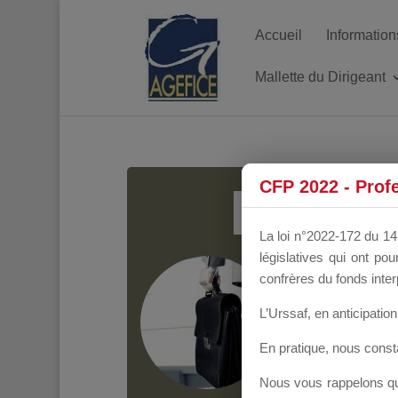
Accueil
Information
Mallette du Dirigeant
MALL
CFP 2022 - Prof
La loi n°2022-172 du 14 
législatives qui ont p
Groupe Public
il y
confrères du fonds inter
L’Urssaf,
en anticipation 
En pratique, nous cons
Nous vous rappelons que