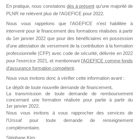
En pratique, nous constatons
dès à présent
qu’une majorité de
il y a un mois
PLNR ne relèvent plus de l’AGEFICE pour 2022.
Nous vous rappelons que l’AGEFICE n’est habilitée à
intervenir pour le financement des formations réalisées à partir
du 1er janvier 2022 que pour des bénéficiaires en possession
d’une attestation de versement de la contribution à la formation
Ce groupe est destiné aux Organismes de
professionnelle (CFP) avec code de sécurité, délivrée en 2022
Formation qui souhaitent répondre à l’Appel à
pour l’exercice 2021, et mentionnant
l’AGEFICE comme fonds
Propositions Mallette du Dirigeant.
d’assurance formation compétent
.
Nous vous invitons donc à vérifier cette information avant :
Ce groupe propose un forum dédié au support
sur lequel il est possible de laisser un message
Le dépôt de toute nouvelle demande de financement,
ou poser une question.
La transmission de toute demande de remboursement
concernant une formation réalisée pour partie à partir du
NB : Il est nécessaire d’être
inscrit(e)
pour
1er janvier 2022.
pouvoir rejoindre ce groupe
Nous vous invitons à vous rapprocher des services de
l’Urssaf pour toute demande de renseignement
complémentaire.
Stéphane Kirn,