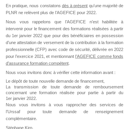
En pratique, nous constatons
dès à présent
qu’une majorité de
il y a un mois
PLNR ne relèvent plus de l’AGEFICE pour 2022.
Nous vous rappelons que l’AGEFICE n’est habilitée à
intervenir pour le financement des formations réalisées à partir
du 1er janvier 2022 que pour des bénéficiaires en possession
d’une attestation de versement de la contribution à la formation
Ce groupe est destiné aux Organismes de
professionnelle (CFP) avec code de sécurité, délivrée en 2022
Formation qui souhaitent répondre à l’Appel à
pour l’exercice 2021, et mentionnant
l’AGEFICE comme fonds
Propositions Mallette du Dirigeant.
d’assurance formation compétent
.
Nous vous invitons donc à vérifier cette information avant :
Ce groupe propose un forum dédié au support
sur lequel il est possible de laisser un message
Le dépôt de toute nouvelle demande de financement,
ou poser une question.
La transmission de toute demande de remboursement
concernant une formation réalisée pour partie à partir du
NB : Il est nécessaire d’être
inscrit(e)
pour
1er janvier 2022.
pouvoir rejoindre ce groupe
Nous vous invitons à vous rapprocher des services de
l’Urssaf pour toute demande de renseignement
complémentaire.
Stéphane Kirn,