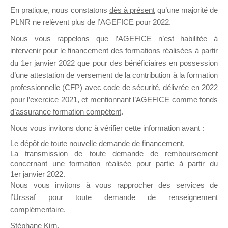
En pratique, nous constatons
dès à présent
qu’une majorité de
il y a un mois
PLNR ne relèvent plus de l’AGEFICE pour 2022.
Nous vous rappelons que l’AGEFICE n’est habilitée à
intervenir pour le financement des formations réalisées à partir
du 1er janvier 2022 que pour des bénéficiaires en possession
d’une attestation de versement de la contribution à la formation
Ce groupe est destiné aux Organismes de
professionnelle (CFP) avec code de sécurité, délivrée en 2022
Formation qui souhaitent répondre à l’Appel à
pour l’exercice 2021, et mentionnant
l’AGEFICE comme fonds
Propositions Mallette du Dirigeant.
d’assurance formation compétent
.
Nous vous invitons donc à vérifier cette information avant :
Ce groupe propose un forum dédié au support
sur lequel il est possible de laisser un message
Le dépôt de toute nouvelle demande de financement,
ou poser une question.
La transmission de toute demande de remboursement
concernant une formation réalisée pour partie à partir du
NB : Il est nécessaire d’être
inscrit(e)
pour
1er janvier 2022.
pouvoir rejoindre ce groupe
Nous vous invitons à vous rapprocher des services de
l’Urssaf pour toute demande de renseignement
complémentaire.
Stéphane Kirn,