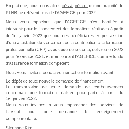
En pratique, nous constatons
dès à présent
qu’une majorité de
il y a un mois
PLNR ne relèvent plus de l’AGEFICE pour 2022.
Nous vous rappelons que l’AGEFICE n’est habilitée à
intervenir pour le financement des formations réalisées à partir
du 1er janvier 2022 que pour des bénéficiaires en possession
d’une attestation de versement de la contribution à la formation
Ce groupe est destiné aux Organismes de
professionnelle (CFP) avec code de sécurité, délivrée en 2022
Formation qui souhaitent répondre à l’Appel à
pour l’exercice 2021, et mentionnant
l’AGEFICE comme fonds
Propositions Mallette du Dirigeant.
d’assurance formation compétent
.
Nous vous invitons donc à vérifier cette information avant :
Ce groupe propose un forum dédié au support
sur lequel il est possible de laisser un message
Le dépôt de toute nouvelle demande de financement,
ou poser une question.
La transmission de toute demande de remboursement
concernant une formation réalisée pour partie à partir du
NB : Il est nécessaire d’être
inscrit(e)
pour
1er janvier 2022.
pouvoir rejoindre ce groupe
Nous vous invitons à vous rapprocher des services de
l’Urssaf pour toute demande de renseignement
complémentaire.
Stéphane Kirn,