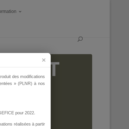
formation
IGEANT
troduit des modifications
ementées » (PLNR) à nos
AGEFICE pour 2022.
tions réalisées à partir