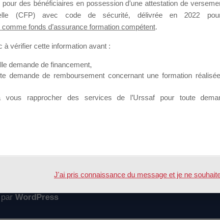
 pour des bénéficiaires en possession d’une attestation de versement
mation qui souhaitent répondre à l’Appel à Propositions Mallette du 
nnelle (CFP) avec code de sécurité, délivrée en 2022 pour
 comme fonds d’assurance formation compétent
.
 sur lequel il est possible de laisser un message ou poser une quest
à vérifier cette information avant :
ouvoir rejoindre ce groupe
elle demande de financement,
ute demande de remboursement concernant une formation réalisée p
à vous rapprocher des services de l’Urssaf pour toute dema
Accueil
Forum
tion
J'ai pris connaissance du message et je ne souhaite pl
 par
WordPress