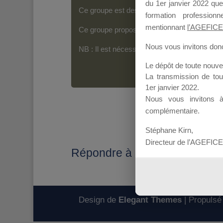
du 1er janvier 2022 que
Ce groupe est destiné aux Organismes de For
formation professio
mentionnant
l’AGEFICE
Ce groupe propose un forum dédié au support
Nous vous invitons donc 
NB : Il est nécessaire d’être
inscrit(e)
pour p
Le dépôt de toute nouv
La transmission de to
1er janvier 2022.
Nous vous invitons 
complémentaire.
Stéphane Kirn,
Directeur de l’AGEFICE
Répondre à : Lieu de la forma
Design de
Elegant Themes
| Propulsé