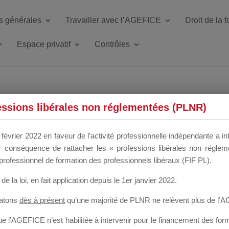
s générales
Travailler avec l’AGEFICE
Droit de la 
Espace privatif
Contrôles
ETTE DU DIR
essions libérales non réglementées (PLNR)
février 2022 en faveur de l’activité professionnelle indépendante a in
our conséquence de rattacher les « professions libérales non régl
 a un mois
professionnel de formation des professionnels libéraux (FIF PL).
de la loi
, en fait application depuis le 1er janvier 2022.
tatons
dès à présent
qu’une majorité de PLNR ne relèvent plus de l’
 l’AGEFICE n’est habilitée à intervenir pour le financement des forma