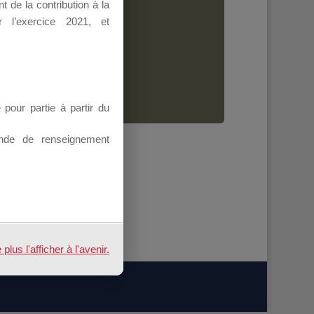
 de la contribution à la
Dirigeant.
 l’exercice 2021, et
ion.
our partie à partir du
nde de renseignement
us l'afficher à l'avenir.