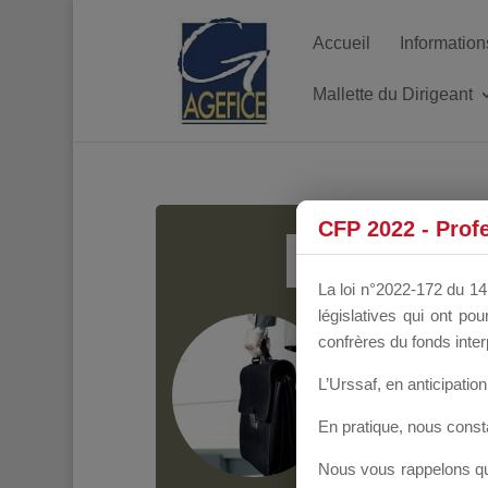
Accueil
Information
Mallette du Dirigeant
MALL
CFP 2022 - Prof
La loi n°2022-172 du 14 
législatives qui ont p
Groupe Public
il y
confrères du fonds inter
L’Urssaf,
en anticipation 
En pratique, nous cons
Nous vous rappelons que