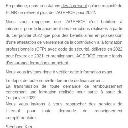
En pratique, nous constatons
dès à présent
qu’une majorité de
il y a un mois
PLNR ne relèvent plus de l’AGEFICE pour 2022.
Nous vous rappelons que l’AGEFICE n’est habilitée à
intervenir pour le financement des formations réalisées à partir
du 1er janvier 2022 que pour des bénéficiaires en possession
d’une attestation de versement de la contribution à la formation
Ce groupe est destiné aux Organismes de
professionnelle (CFP) avec code de sécurité, délivrée en 2022
Formation qui souhaitent répondre à l’Appel à
pour l’exercice 2021, et mentionnant
l’AGEFICE comme fonds
Propositions Mallette du Dirigeant.
d’assurance formation compétent
.
Nous vous invitons donc à vérifier cette information avant :
Ce groupe propose un forum dédié au support
sur lequel il est possible de laisser un message
Le dépôt de toute nouvelle demande de financement,
ou poser une question.
La transmission de toute demande de remboursement
concernant une formation réalisée pour partie à partir du
NB : Il est nécessaire d’être
inscrit(e)
pour
1er janvier 2022.
pouvoir rejoindre ce groupe
Nous vous invitons à vous rapprocher des services de
l’Urssaf pour toute demande de renseignement
complémentaire.
Stéphane Kirn,