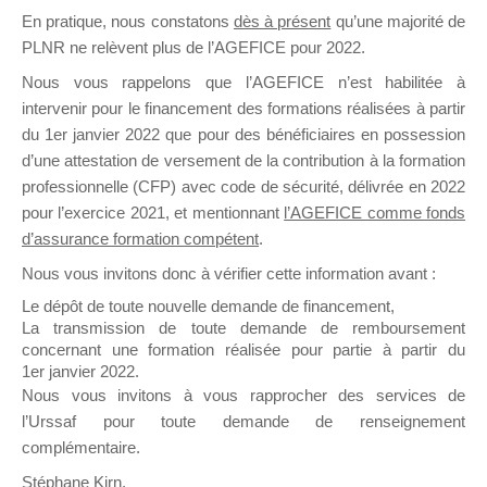
En pratique, nous constatons
dès à présent
qu’une majorité de
il y a un mois
PLNR ne relèvent plus de l’AGEFICE pour 2022.
Nous vous rappelons que l’AGEFICE n’est habilitée à
intervenir pour le financement des formations réalisées à partir
du 1er janvier 2022 que pour des bénéficiaires en possession
d’une attestation de versement de la contribution à la formation
Ce groupe est destiné aux Organismes de
professionnelle (CFP) avec code de sécurité, délivrée en 2022
Formation qui souhaitent répondre à l’Appel à
pour l’exercice 2021, et mentionnant
l’AGEFICE comme fonds
Propositions Mallette du Dirigeant.
d’assurance formation compétent
.
Nous vous invitons donc à vérifier cette information avant :
Ce groupe propose un forum dédié au support
sur lequel il est possible de laisser un message
Le dépôt de toute nouvelle demande de financement,
ou poser une question.
La transmission de toute demande de remboursement
concernant une formation réalisée pour partie à partir du
NB : Il est nécessaire d’être
inscrit(e)
pour
1er janvier 2022.
pouvoir rejoindre ce groupe
Nous vous invitons à vous rapprocher des services de
l’Urssaf pour toute demande de renseignement
complémentaire.
Stéphane Kirn,