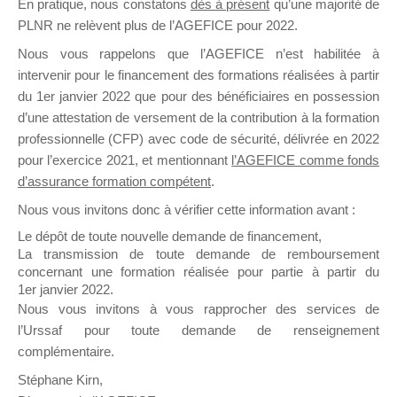
En pratique, nous constatons
dès à présent
qu’une majorité de
il y a un mois
PLNR ne relèvent plus de l’AGEFICE pour 2022.
Nous vous rappelons que l’AGEFICE n’est habilitée à
intervenir pour le financement des formations réalisées à partir
du 1er janvier 2022 que pour des bénéficiaires en possession
d’une attestation de versement de la contribution à la formation
professionnelle (CFP) avec code de sécurité, délivrée en 2022
Ce groupe est destiné aux Organismes de
pour l’exercice 2021, et mentionnant
l’AGEFICE comme fonds
Formation qui souhaitent répondre à l’Appel à
d’assurance formation compétent
.
Propositions Mallette du Dirigeant.
Nous vous invitons donc à vérifier cette information avant :
Ce groupe propose un forum dédié au support
Le dépôt de toute nouvelle demande de financement,
sur lequel il est possible de laisser un message
La transmission de toute demande de remboursement
ou poser une question.
concernant une formation réalisée pour partie à partir du
1er janvier 2022.
NB : Il est nécessaire d’être
inscrit(e)
pour
Nous vous invitons à vous rapprocher des services de
pouvoir rejoindre ce groupe
l’Urssaf pour toute demande de renseignement
complémentaire.
Stéphane Kirn,