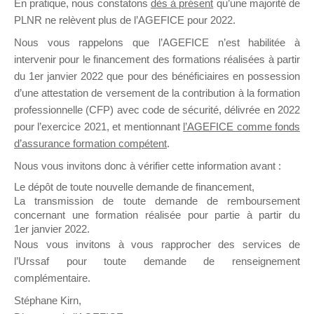
En pratique, nous constatons
dès à présent
qu’une majorité de
il y a un mois
PLNR ne relèvent plus de l’AGEFICE pour 2022.
Nous vous rappelons que l’AGEFICE n’est habilitée à
intervenir pour le financement des formations réalisées à partir
du 1er janvier 2022 que pour des bénéficiaires en possession
d’une attestation de versement de la contribution à la formation
professionnelle (CFP) avec code de sécurité, délivrée en 2022
Ce groupe est destiné aux Organismes de
pour l’exercice 2021, et mentionnant
l’AGEFICE comme fonds
Formation qui souhaitent répondre à l’Appel à
d’assurance formation compétent
.
Propositions Mallette du Dirigeant.
Nous vous invitons donc à vérifier cette information avant :
Ce groupe propose un forum dédié au support
Le dépôt de toute nouvelle demande de financement,
sur lequel il est possible de laisser un message
La transmission de toute demande de remboursement
ou poser une question.
concernant une formation réalisée pour partie à partir du
1er janvier 2022.
NB : Il est nécessaire d’être
inscrit(e)
pour
Nous vous invitons à vous rapprocher des services de
pouvoir rejoindre ce groupe
l’Urssaf pour toute demande de renseignement
complémentaire.
Stéphane Kirn,