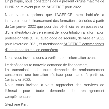
En pratique, nous constatons
dès à présent
qu’une majorité de
il y a un mois
PLNR ne relèvent plus de l’AGEFICE pour 2022.
Nous vous rappelons que l’AGEFICE n’est habilitée à
intervenir pour le financement des formations réalisées à partir
du 1er janvier 2022 que pour des bénéficiaires en possession
d’une attestation de versement de la contribution à la formation
professionnelle (CFP) avec code de sécurité, délivrée en 2022
Ce groupe est destiné aux Organismes de
pour l’exercice 2021, et mentionnant
l’AGEFICE comme fonds
Formation qui souhaitent répondre à l’Appel à
d’assurance formation compétent
.
Propositions Mallette du Dirigeant.
Nous vous invitons donc à vérifier cette information avant :
Ce groupe propose un forum dédié au support
Le dépôt de toute nouvelle demande de financement,
sur lequel il est possible de laisser un message
La transmission de toute demande de remboursement
ou poser une question.
concernant une formation réalisée pour partie à partir du
1er janvier 2022.
NB : Il est nécessaire d’être
inscrit(e)
pour
Nous vous invitons à vous rapprocher des services de
pouvoir rejoindre ce groupe
l’Urssaf pour toute demande de renseignement
complémentaire.
Stéphane Kirn,