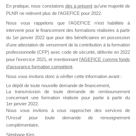
En pratique, nous constatons
dès à présent
qu’une majorité de
il y a un mois
PLNR ne relèvent plus de l’AGEFICE pour 2022.
Nous vous rappelons que l’AGEFICE n’est habilitée à
intervenir pour le financement des formations réalisées à partir
du 1er janvier 2022 que pour des bénéficiaires en possession
d’une attestation de versement de la contribution à la formation
Ce groupe est destiné aux Organismes de
professionnelle (CFP) avec code de sécurité, délivrée en 2022
Formation qui souhaitent répondre à l’Appel à
pour l’exercice 2021, et mentionnant
l’AGEFICE comme fonds
Propositions Mallette du Dirigeant.
d’assurance formation compétent
.
Nous vous invitons donc à vérifier cette information avant :
Ce groupe propose un forum dédié au support
sur lequel il est possible de laisser un message
Le dépôt de toute nouvelle demande de financement,
ou poser une question.
La transmission de toute demande de remboursement
concernant une formation réalisée pour partie à partir du
NB : Il est nécessaire d’être
inscrit(e)
pour
1er janvier 2022.
pouvoir rejoindre ce groupe
Nous vous invitons à vous rapprocher des services de
l’Urssaf pour toute demande de renseignement
complémentaire.
Stéphane Kirn,