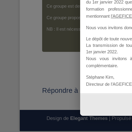
du 1er janvier 2022 que
Ce groupe est destiné aux Organismes de For
formation professio
mentionnant
l’AGEFICE
Ce groupe propose un forum dédié au support
Nous vous invitons donc 
NB : Il est nécessaire d’être
inscrit(e)
pour p
Le dépôt de toute nouv
La transmission de to
1er janvier 2022.
Nous vous invitons 
complémentaire.
Stéphane Kirn,
Directeur de l’AGEFICE
Répondre à : Session MDD F
Design de
Elegant Themes
| Propulsé