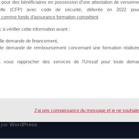
 pour des bénéficiaires en possession d’une attestation de versement
mation qui souhaitent répondre à l’Appel à Propositions Mallette du 
nnelle (CFP) avec code de sécurité, délivrée en 2022 pour
 comme fonds d’assurance formation compétent
.
 sur lequel il est possible de laisser un message ou poser une quest
à vérifier cette information avant :
ouvoir rejoindre ce groupe
elle demande de financement,
ute demande de remboursement concernant une formation réalisée p
à vous rapprocher des services de l’Urssaf pour toute dema
Accueil
Forum
inances
J'ai pris connaissance du message et je ne souhaite pl
 par
WordPress