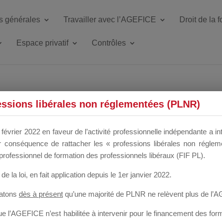
s générales
Travailler avec l’AGEFICE
Droit de la 
Espace privatif
Contrôles
ETTE DU DIR
essions libérales non réglementées (PLNR)
février 2022 en faveur de l’activité professionnelle indépendante a in
our conséquence de rattacher les « professions libérales non régl
 a un mois
professionnel de formation des professionnels libéraux (FIF PL).
de la loi
, en fait application depuis le 1er janvier 2022.
tatons
dès à présent
qu’une majorité de PLNR ne relèvent plus de l’
 l’AGEFICE n’est habilitée à intervenir pour le financement des forma