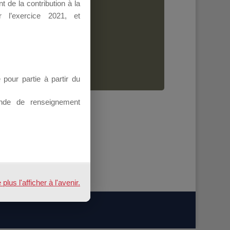
 de la contribution à la
Dirigeant.
 l’exercice 2021, et
ion.
our partie à partir du
nde de renseignement
us l'afficher à l'avenir.