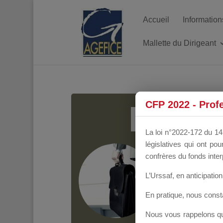
Accueil
Information
Mallette du Dirigeant
MALL
CFP 2022 - Prof
La loi n°2022-172 du 14 
législatives qui ont p
Groupe Public
il y
confrères du fonds inter
L’Urssaf,
en anticipation 
En pratique, nous cons
Nous vous rappelons que