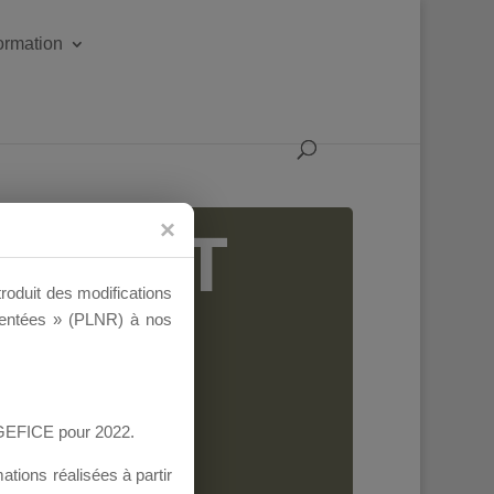
formation
IGEANT
troduit des modifications
ementées » (PLNR) à nos
AGEFICE pour 2022.
tions réalisées à partir