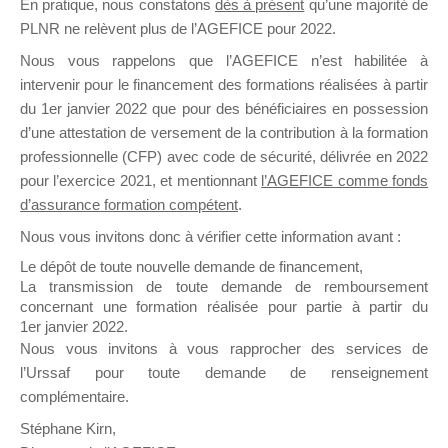
En pratique, nous constatons
dès à présent
qu’une majorité de
il y a un mois
PLNR ne relèvent plus de l’AGEFICE pour 2022.
Nous vous rappelons que l’AGEFICE n’est habilitée à
intervenir pour le financement des formations réalisées à partir
du 1er janvier 2022 que pour des bénéficiaires en possession
d’une attestation de versement de la contribution à la formation
professionnelle (CFP) avec code de sécurité, délivrée en 2022
Ce groupe est destiné aux Organismes de
pour l’exercice 2021, et mentionnant
l’AGEFICE comme fonds
Formation qui souhaitent répondre à l’Appel à
d’assurance formation compétent
.
Propositions Mallette du Dirigeant.
Nous vous invitons donc à vérifier cette information avant :
Ce groupe propose un forum dédié au support
Le dépôt de toute nouvelle demande de financement,
sur lequel il est possible de laisser un message
La transmission de toute demande de remboursement
ou poser une question.
concernant une formation réalisée pour partie à partir du
1er janvier 2022.
NB : Il est nécessaire d’être
inscrit(e)
pour
Nous vous invitons à vous rapprocher des services de
pouvoir rejoindre ce groupe
l’Urssaf pour toute demande de renseignement
complémentaire.
Stéphane Kirn,